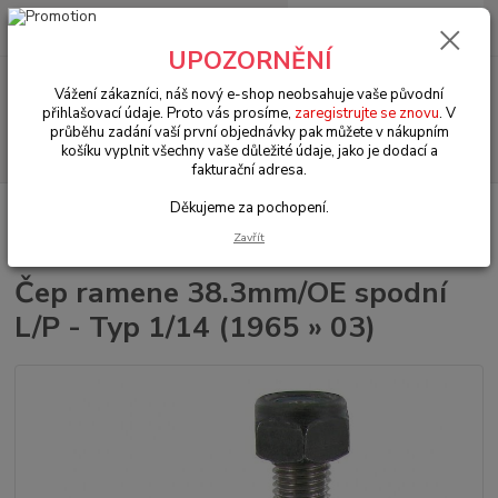
0
ks
+420 602 330 329
za
0 Kč
(Po-Pá, 9-18 hod.)
UPOZORNĚNÍ
Menu
Vážení zákazníci, náš nový e-shop neobsahuje vaše původní
přihlašovací údaje. Proto vás prosíme,
zaregistrujte se znovu
. V
průběhu zadání vaší první objednávky pak můžete v nákupním
Hledat
košíku vyplnit všechny vaše důležité údaje, jako je dodací a
fakturační adresa.
Děkujeme za pochopení.
Úvod
VW Brouk Typ 1 (1938 » 03)
Šasi (Chassis)
Řízení & přední
náprava (Steering & front axle)
Čep ramene 38.3mm/OE spodní L/P - Typ
Zavřít
1/14 (1965 » 03)
Čep ramene 38.3mm/OE spodní
L/P - Typ 1/14 (1965 » 03)