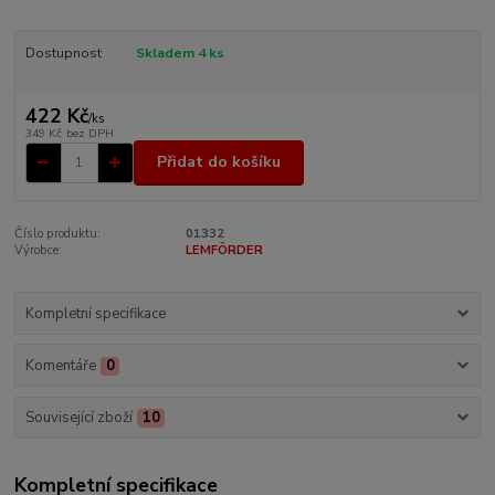
Dostupnost
Skladem 4 ks
422 Kč
/
ks
349 Kč
bez DPH
Přidat do košíku
Číslo produktu:
01332
Výrobce:
LEMFÖRDER
Kompletní specifikace
Komentáře
0
Související zboží
10
Kompletní specifikace