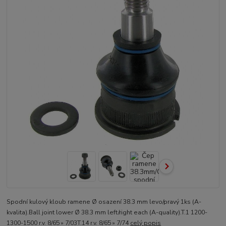
Spodní kulový kloub ramene Ø osazení 38.3 mm levo/pravý 1ks (A-
kvalita).Ball joint lower Ø 38.3 mm left/right each (A-quality).T.1 1200-
1300-1500 r.v. 8/65 » 7/03T.14 r.v. 8/65 » 7/74
celý popis