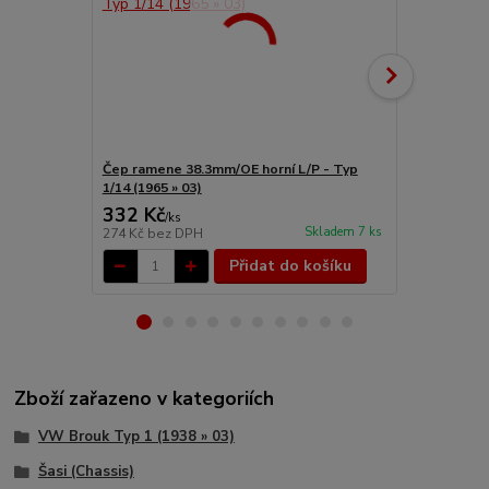
Čep ramene 38.3mm/OE horní L/P - Typ
Čep ramene 
1/14 (1965 » 03)
(1965 » 03)
332 Kč
285 Kč
/
ks
/
ks
Skladem 7 ks
274 Kč
bez DPH
236 Kč
bez 
Přidat do košíku
Zboží zařazeno v kategoriích
VW Brouk Typ 1 (1938 » 03)
Šasi (Chassis)