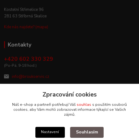
Kostelní Střimelice 96
281 63 Stříbrná Skalice
Kde nás najdete? (mapa)
Kontakty
+420 602 330 329
(Po-Pá, 9-18 hod.)
info@broukservis.cz
Zpracování cookies
Náš e-shop a partneři potřebují Váš
souhlas
s použitím souborů
cookies, aby Vám mohli zobrazovat informace týkající se Vašich
zájmů.
Souhlasím
Nastavení
Upravit sběr cookies.