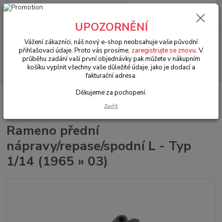
0
ks
+420 602 330 329
za
0 Kč
(Po-Pá, 9-18 hod.)
UPOZORNĚNÍ
Menu
Vážení zákazníci, náš nový e-shop neobsahuje vaše původní
přihlašovací údaje. Proto vás prosíme,
zaregistrujte se znovu
. V
průběhu zadání vaší první objednávky pak můžete v nákupním
Hledat
košíku vyplnit všechny vaše důležité údaje, jako je dodací a
fakturační adresa.
Děkujeme za pochopení.
Úvod
VW Brouk Typ 1 (1938 » 03)
Šasi (Chassis)
Řízení & přední
náprava (Steering & front axle)
Rameno přední nápravy/repase/spodní L - Typ
Zavřít
1/14 (1965 » 03)
Rameno přední
nápravy/repase/spodní L - Typ
1/14 (1965 » 03)