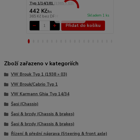
Typ 1/14/181 (1965 » 03)
(1965 » 03)
442 Kč
13 274 
/
ks
Skladem 1 ks
365 Kč
bez DPH
10 970 Kč
be
Přidat do košíku
Zboží zařazeno v kategoriích
VW Brouk Typ 1 (1938 » 03)
VW Brouk/Cabrio Typ 1
VW Karmann Ghia Typ 14/34
Šasi (Chassis)
Šasi & brzdy (Chassis & brakes)
Šasi & brzdy (Chassis & brakes)
Řízení & přední náprava (Steering & front axle)