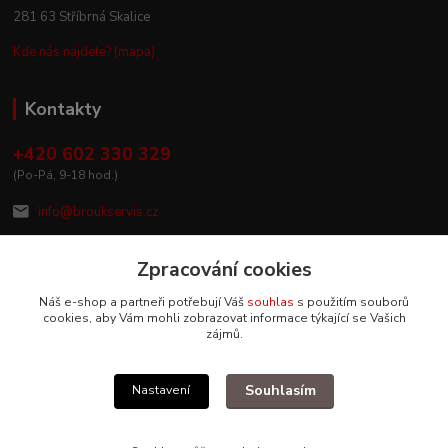
281 63 Stříbrná Skalice
Kde nás najdete? (mapa)
Kontakty
+420 602 330 329
(Po-Pá, 9-18 hod.)
info@broukservis.cz
Zpracování cookies
Náš e-shop a partneři potřebují Váš
souhlas
s použitím souborů
cookies, aby Vám mohli zobrazovat informace týkající se Vašich
zájmů.
Souhlasím
Nastavení
Upravit sběr cookies.