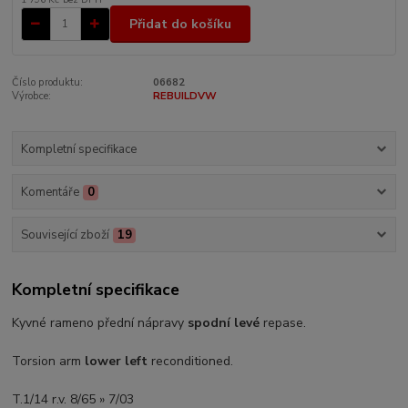
Přidat do košíku
Číslo produktu:
06682
Výrobce:
REBUILDVW
Kompletní specifikace
Komentáře
0
Související zboží
19
Kompletní specifikace
Kyvné rameno přední nápravy
spodní levé
repase.
Torsion arm
lower left
reconditioned.
T.1/14 r.v. 8/65 » 7/03