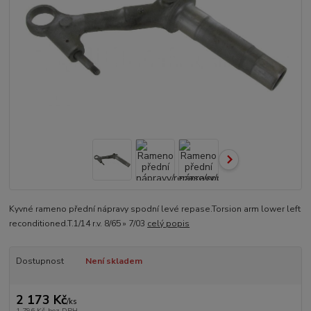
Kyvné rameno přední nápravy spodní levé repase.Torsion arm lower left
reconditioned.T.1/14 r.v. 8/65 » 7/03
celý popis
Dostupnost
Není skladem
2 173 Kč
/
ks
1 796 Kč
bez DPH