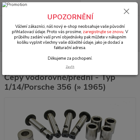
0
ks
+420 602 330 329
za
0 Kč
(Po-Pá, 9-18 hod.)
UPOZORNĚNÍ
Menu
Vážení zákazníci, náš nový e-shop neobsahuje vaše původní
přihlašovací údaje. Proto vás prosíme,
zaregistrujte se znovu
. V
průběhu zadání vaší první objednávky pak můžete v nákupním
Hledat
košíku vyplnit všechny vaše důležité údaje, jako je dodací a
fakturační adresa.
Děkujeme za pochopení.
Úvod
VW Brouk/Cabrio Typ 1
Šasi & brzdy (Chassis & brakes)
Čepy
vodorovné/přední - Typ 1/14/Porsche 356 (» 1965)
Zavřít
Čepy vodorovné/přední - Typ
1/14/Porsche 356 (» 1965)