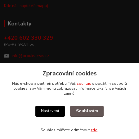
Kde nás najdete? (mapa)
Kontakty
+420 602 330 329
(Po-Pá, 9-18 hod.)
info@broukservis.cz
Zpracování cookies
Náš e-shop a partneři potřebují Váš
souhlas
s použitím souborů
cookies, aby Vám mohli zobrazovat informace týkající se Vašich
zájmů.
Souhlasím
Nastavení
Upravit sběr cookies.
Souhlas můžete odmítnout
zde
.
Vytvořeno na
Eshop-rychle.cz