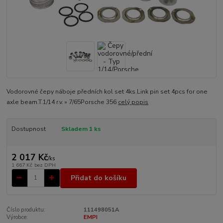
Vodorovné čepy náboje předních kol set 4ks.Link pin set 4pcs for one
axle beam.T.1/14 r.v. » 7/65Porsche 356
celý popis
Dostupnost
Skladem 1 ks
2 017 Kč
/
ks
1 667 Kč
bez DPH
Přidat do košíku
Číslo produktu:
111498051A
Výrobce:
EMPI