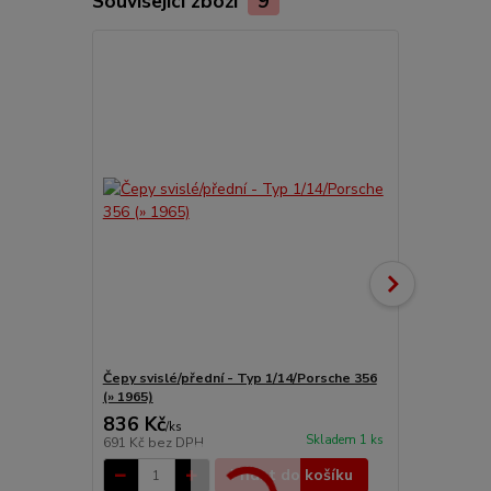
Související zboží
9
Čepy svislé/přední - Typ 1/14/Porsche 356
Náprava před
(» 1965)
836 Kč
7 645 Kč
/
ks
Skladem 1 ks
691 Kč
bez DPH
6 318 Kč
bez
Přidat do košíku