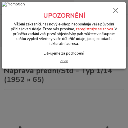
0
ks
+420 602 330 329
za
0 Kč
(Po-Pá, 9-18 hod.)
UPOZORNĚNÍ
Menu
Vážení zákazníci, náš nový e-shop neobsahuje vaše původní
přihlašovací údaje. Proto vás prosíme,
zaregistrujte se znovu
. V
průběhu zadání vaší první objednávky pak můžete v nákupním
Hledat
košíku vyplnit všechny vaše důležité údaje, jako je dodací a
fakturační adresa.
Děkujeme za pochopení.
Úvod
VW Brouk Typ 1 (1938 » 03)
Šasi (Chassis)
Řízení & přední
náprava (Steering & front axle)
Náprava přední/Std - Typ 1/14 (1952 » 65)
Zavřít
Náprava přední/Std - Typ 1/14
(1952 » 65)