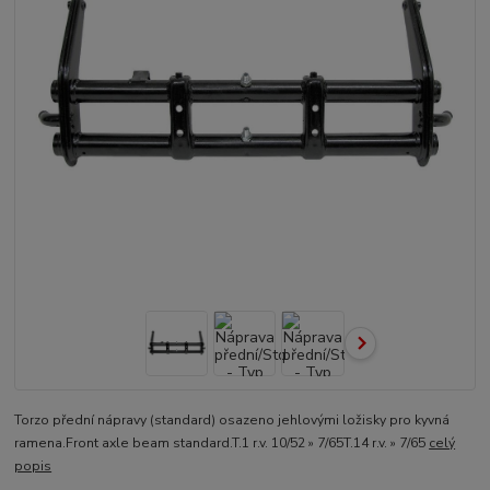
Torzo přední nápravy (standard) osazeno jehlovými ložisky pro kyvná
ramena.Front axle beam standard.T.1 r.v. 10/52 » 7/65T.14 r.v. » 7/65
celý
popis