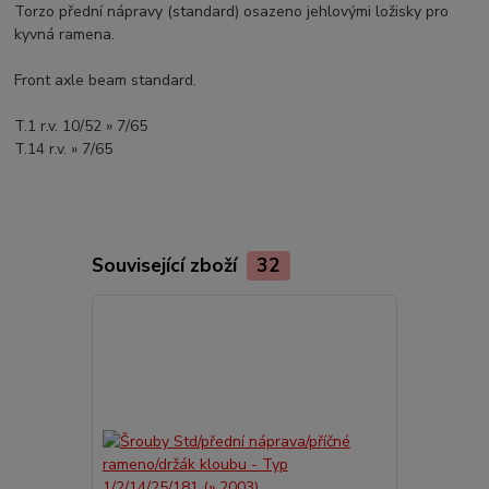
Torzo přední nápravy (standard) osazeno jehlovými ložisky pro
kyvná ramena.
Front axle beam standard.
T.1 r.v. 10/52 » 7/65
T.14 r.v. » 7/65
Související zboží
32