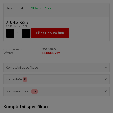
Dostupnost
Skladem 1 ks
7 645 Kč
/
ks
6 318 Kč
bez DPH
Přidat do košíku
Číslo produktu:
951000-5
Výrobce:
REBUILDVW
Kompletní specifikace
Komentáře
0
Související zboží
32
Kompletní specifikace