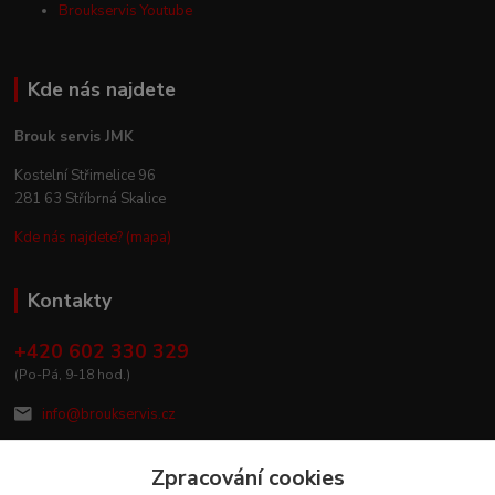
Broukservis Youtube
Kde nás najdete
Brouk servis JMK
Kostelní Střimelice 96
281 63 Stříbrná Skalice
Kde nás najdete? (mapa)
Kontakty
+420 602 330 329
(Po-Pá, 9-18 hod.)
info@broukservis.cz
Zpracování cookies