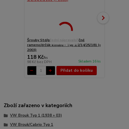
Šrouby Std/přední náprava/příčné
Stabilizátor
rameno/držák kloubu - Typ 1/2/14/25/181 (»
2003)
118 Kč
1 169 Kč
/
ks
Skladem 16 ks
98 Kč
bez DPH
966 Kč
bez 
Přidat do košíku
Zboží zařazeno v kategoriích
VW Brouk Typ 1 (1938 » 03)
VW Brouk/Cabrio Typ 1