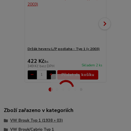
Držák heveru L/P podlaha - Typ 1 (» 2003)
Držák hever
1/3/14/181 (
422 Kč
326 Kč
/
ks
/
ks
Skladem 2 ks
349 Kč
bez DPH
269 Kč
bez 
Přidat do košíku
Zboží zařazeno v kategoriích
VW Brouk Typ 1 (1938 » 03)
VW Brouk/Cabrio Typ 1