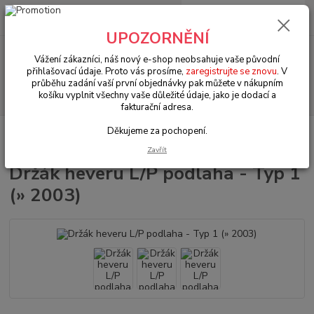
0
ks
+420 602 330 329
za
0 Kč
(Po-Pá, 9-18 hod.)
UPOZORNĚNÍ
Menu
Vážení zákazníci, náš nový e-shop neobsahuje vaše původní
přihlašovací údaje. Proto vás prosíme,
zaregistrujte se znovu
. V
průběhu zadání vaší první objednávky pak můžete v nákupním
Hledat
košíku vyplnit všechny vaše důležité údaje, jako je dodací a
fakturační adresa.
Děkujeme za pochopení.
Úvod
VW Brouk Typ 1 (1938 » 03)
Karosářské díly (Karosseridele)
Karosářské díly (Karosseridele)
Držák heveru L/P podlaha - Typ 1 (» 2003)
Zavřít
Držák heveru L/P podlaha - Typ 1
(» 2003)