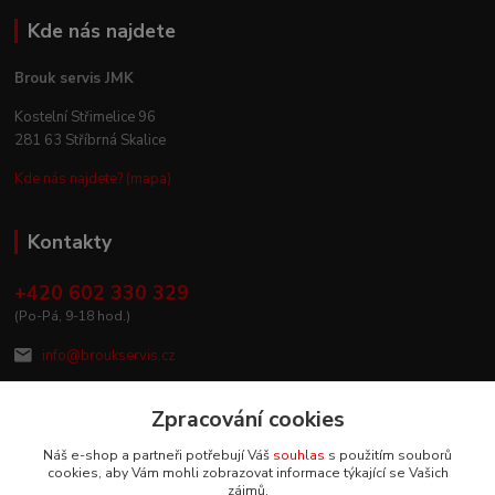
Kde nás najdete
Brouk servis JMK
Kostelní Střimelice 96
281 63 Stříbrná Skalice
Kde nás najdete? (mapa)
Kontakty
+420 602 330 329
(Po-Pá, 9-18 hod.)
info@broukservis.cz
Zpracování cookies
Náš e-shop a partneři potřebují Váš
souhlas
s použitím souborů
cookies, aby Vám mohli zobrazovat informace týkající se Vašich
zájmů.