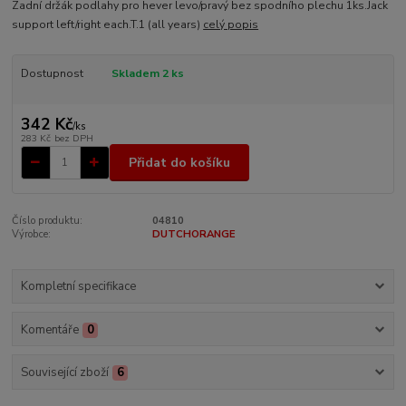
Zadní držák podlahy pro hever levo/pravý bez spodního plechu 1ks.Jack
support left/right each.T.1 (all years)
celý popis
Dostupnost
Skladem 2 ks
342 Kč
/
ks
283 Kč
bez DPH
Přidat do košíku
Číslo produktu:
04810
Výrobce:
DUTCHORANGE
Kompletní specifikace
Komentáře
0
Související zboží
6