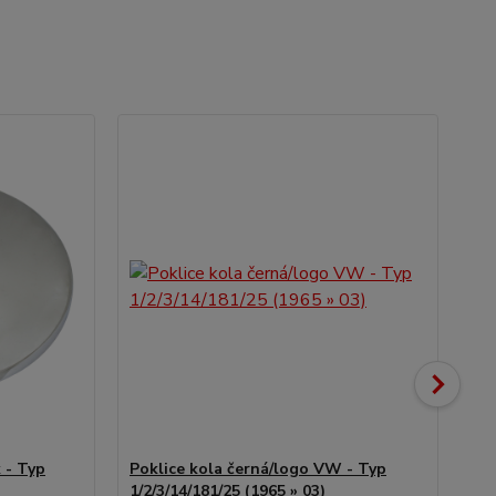
 - Typ
Poklice kola černá/logo VW - Typ
Po
1/2/3/14/181/25 (1965 » 03)
1/2