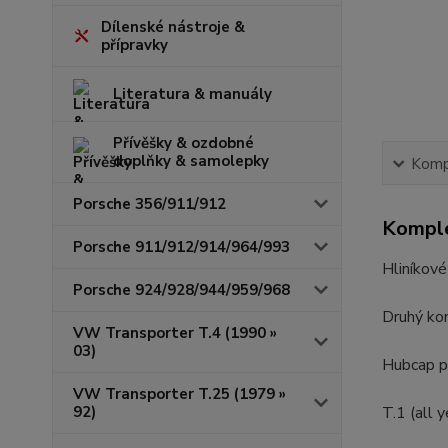
Dílenské nástroje &
přípravky
Literatura & manuály
Přívěšky & ozdobné
doplňky & samolepky
Kompl
Porsche 356/911/912
Komple
Porsche 911/912/914/964/993
Hliníkov
Porsche 924/928/944/959/968
Druhý kon
VW Transporter T.4 (1990 »
03)
Hubcap p
VW Transporter T.25 (1979 »
92)
T.1 (all y