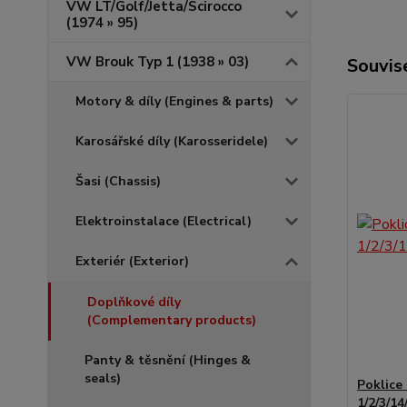
VW LT/Golf/Jetta/Scirocco
(1974 » 95)
VW Brouk Typ 1 (1938 » 03)
Souvise
Motory & díly (Engines & parts)
Karosářské díly (Karosseridele)
Šasi (Chassis)
Elektroinstalace (Electrical)
Exteriér (Exterior)
Doplňkové díly
(Complementary products)
Panty & těsnění (Hinges &
seals)
Poklice
1/2/3/14