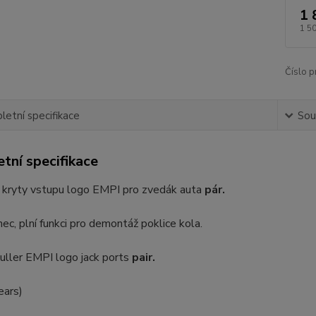
1 
1 5
Číslo p
etní specifikace
Souv
tní specifikace
é kryty vstupu logo EMPI pro zvedák auta
pár.
ec, plní funkci pro demontáž poklice kola.
uller EMPI logo jack ports
pair.
ears)