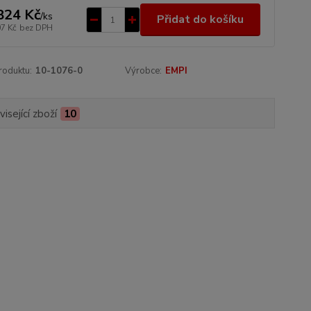
824 Kč
/
ks
Přidat do košíku
07 Kč
bez DPH
roduktu:
10-1076-0
Výrobce:
EMPI
isející zboží
10