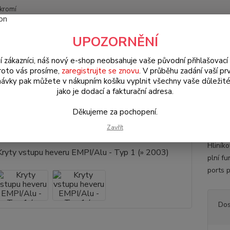
kromí
Nevíte
UPOZORNĚNÍ
Hledat
+420
(Po-Pá
í zákazníci, náš nový e-shop neobsahuje vaše původní přihlašovací 
roto vás prosíme,
zaregistrujte se znovu
. V průběhu zadání vaší prv
ávky pak můžete v nákupním košíku vyplnit všechny vaše důležité
W Brouk Typ 1 (1938 » 03)
Exteriér (Exterior)
Doplňkové díly (Com
jako je dodací a fakturační adresa.
Děkujeme za pochopení.
y vstupu heveru EMPI/Alu - Typ 
Zavřít
Hliník
plní f
ports p
Dos