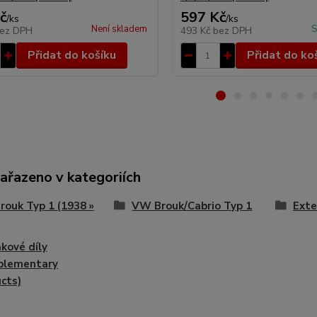
č
597 Kč
/
ks
/
ks
Není skladem
S
ez DPH
493 Kč
bez DPH
Přidat do košíku
Přidat do ko
zařazeno v kategoriích
ouk Typ 1 (1938 »
VW Brouk/Cabrio Typ 1
Exte
kové díly
plementary
cts)