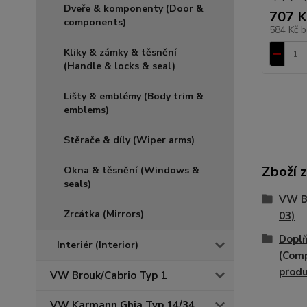
Dveře & komponenty (Door &
707 K
components)
584 Kč
b
Kliky & zámky & těsnění
(Handle & locks & seal)
Lišty & emblémy (Body trim &
emblems)
Stěrače & díly (Wiper arms)
Zboží 
Okna & těsnění (Windows &
seals)
VW Br
Zrcátka (Mirrors)
03)
Doplň
Interiér (Interior)
(Com
produ
VW Brouk/Cabrio Typ 1
VW Karmann Ghia Typ 14/34