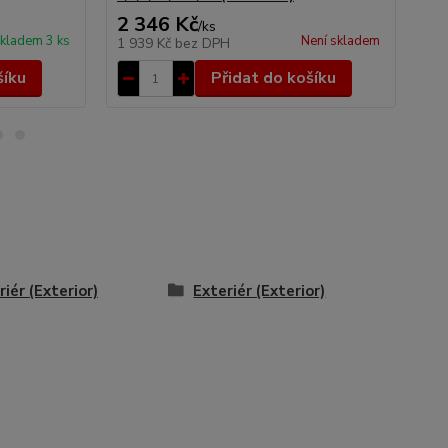
2 346 Kč
9
/
ks
kladem 3 ks
Není skladem
1 939 Kč
bez DPH
75
šíku
Přidat do košíku
riér (Exterior)
Exteriér (Exterior)