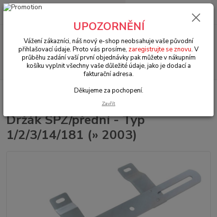
0
ks
+420 602 330 329
za
0 Kč
(Po-Pá, 9-18 hod.)
UPOZORNĚNÍ
Menu
Vážení zákazníci, náš nový e-shop neobsahuje vaše původní
přihlašovací údaje. Proto vás prosíme,
zaregistrujte se znovu
. V
průběhu zadání vaší první objednávky pak můžete v nákupním
Hledat
košíku vyplnit všechny vaše důležité údaje, jako je dodací a
fakturační adresa.
Děkujeme za pochopení.
Úvod
VW Brouk/Cabrio Typ 1
Exteriér (Exterior)
Držák SPZ/přední -
Typ 1/2/3/14/181 (» 2003)
Zavřít
Držák SPZ/přední - Typ
1/2/3/14/181 (» 2003)