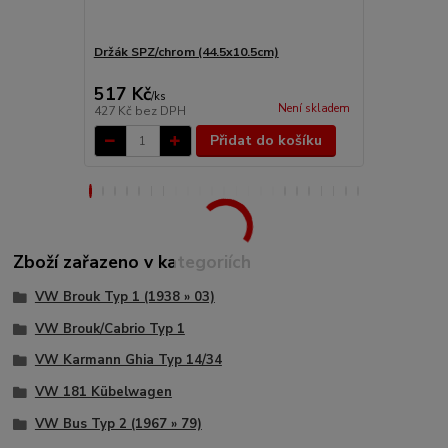
Držák SPZ/chrom (44.5x10.5cm)
Nárazník pře
517 Kč
4 499 Kč
/
ks
Není skladem
427 Kč
bez DPH
3 718 Kč
bez
Přidat do košíku
Zboží zařazeno v kategoriích
VW Brouk Typ 1 (1938 » 03)
VW Brouk/Cabrio Typ 1
VW Karmann Ghia Typ 14/34
VW 181 Kübelwagen
VW Bus Typ 2 (1967 » 79)