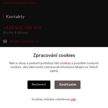
Kde nás najdete? (mapa)
Kontakty
+420 602 330 329
(Po-Pá, 9-18 hod.)
info@broukservis.cz
Zpracování cookies
Náš e-shop a partneři potřebují Váš
souhlas
s použitím souborů
cookies, aby Vám mohli zobrazovat informace týkající se Vašich
zájmů.
Souhlasím
Nastavení
Upravit sběr cookies.
Souhlas můžete odmítnout
zde
.
Vytvořeno na
Eshop-rychle.cz