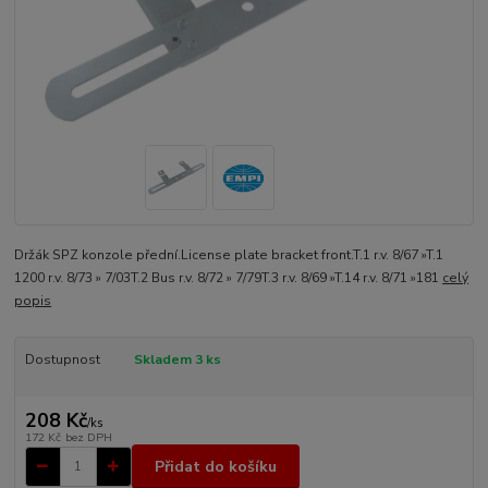
Držák SPZ konzole přední.License plate bracket front.T.1 r.v. 8/67 »T.1
1200 r.v. 8/73 » 7/03T.2 Bus r.v. 8/72 » 7/79T.3 r.v. 8/69 »T.14 r.v. 8/71 »181
celý
popis
Dostupnost
Skladem 3 ks
208 Kč
/
ks
172 Kč
bez DPH
Přidat do košíku