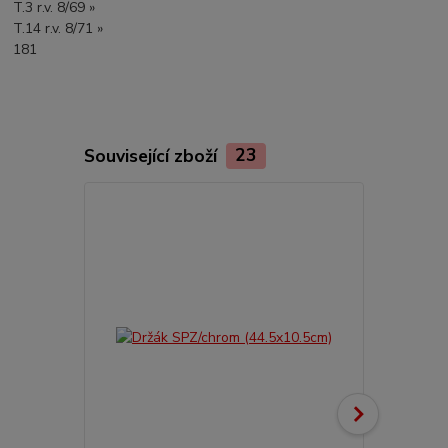
T.3 r.v. 8/69 »
T.14 r.v. 8/71 »
181
Související zboží
23
Akce