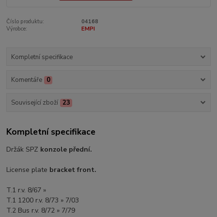
Číslo produktu:
04168
Výrobce:
EMPI
Kompletní specifikace
Komentáře
0
Související zboží
23
Kompletní specifikace
Držák SPZ
konzole přední.
License plate
bracket front.
T.1 r.v. 8/67 »
T.1 1200 r.v. 8/73 » 7/03
T.2 Bus r.v. 8/72 » 7/79