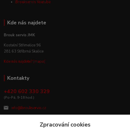
Broukservis Youtube
Kde nás najdete
Brouk servis JMK
Kostelní Střimelice 96
281 63 Stříbrná Skalice
Kde nás najdete? (mapa)
Kontakty
+420 602 330 329
(Po-Pá, 9-18 hod.)
info@broukservis.cz
Zpracování cookies