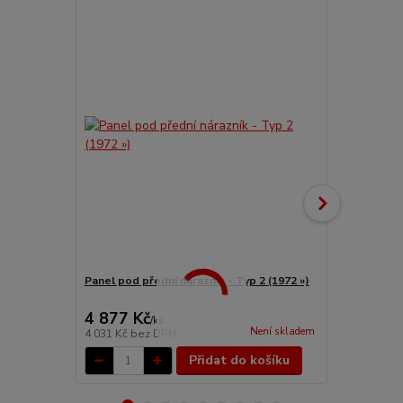
Panel pod přední nárazník - Typ 2 (1972 »)
Nárazník pře
4 877 Kč
6 125 Kč
/
ks
Není skladem
4 031 Kč
bez DPH
5 062 Kč
bez
Přidat do košíku