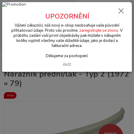
0
ks
+420 602 330 329
za
0 Kč
(Po-Pá, 9-18 hod.)
UPOZORNĚNÍ
Menu
Vážení zákazníci, náš nový e-shop neobsahuje vaše původní
přihlašovací údaje. Proto vás prosíme,
zaregistrujte se znovu
. V
průběhu zadání vaší první objednávky pak můžete v nákupním
Hledat
košíku vyplnit všechny vaše důležité údaje, jako je dodací a
fakturační adresa.
Děkujeme za pochopení.
Úvod
VW Bus Typ 2 (1967 » 79)
Nárazníky (Bumpers)
Nárazník
přední/lak - Typ 2 (1972 » 79)
Zavřít
Nárazník přední/lak - Typ 2 (1972
» 79)
Akce
5 547 Kč