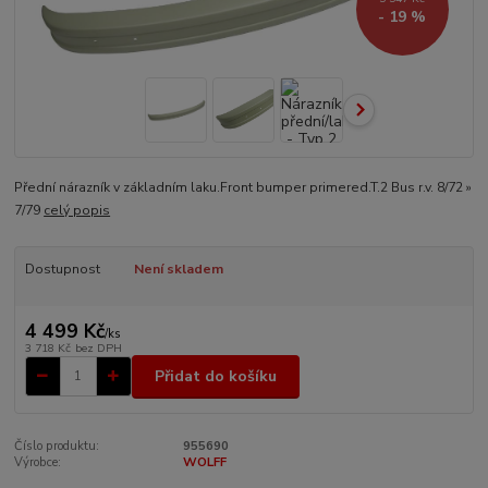
- 19 %
Přední nárazník v základním laku.Front bumper primered.T.2 Bus r.v. 8/72 »
7/79
celý popis
Dostupnost
Není skladem
4 499 Kč
/
ks
3 718 Kč
bez DPH
Přidat do košíku
Číslo produktu:
955690
Výrobce:
WOLFF