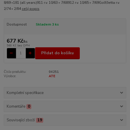
8/69 »181 (all years)911 r.v. 10/63 » 7/68912 r.v. 10/65 » 7/69Golf/Jetta r.v.
2/74 » 2/84
celý popis
Dostupnost
Skladem 3 ks
677 Kč
/
ks
560 Kč
bez DPH
Přidat do košíku
Číslo produktu:
04251
Výrobce:
ATE
Kompletní specifikace
Komentáře
0
Související zboží
19