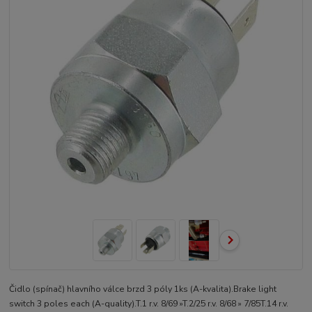
Čidlo (spínač) hlavního válce brzd 3 póly 1ks (A-kvalita).Brake light
switch 3 poles each (A-quality).T.1 r.v. 8/69 »T.2/25 r.v. 8/68 » 7/85T.14 r.v.