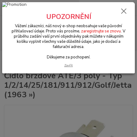
0
ks
+420 602 330 329
za
0 Kč
(Po-Pá, 9-18 hod.)
UPOZORNĚNÍ
Menu
Vážení zákazníci, náš nový e-shop neobsahuje vaše původní
přihlašovací údaje. Proto vás prosíme,
zaregistrujte se znovu
. V
průběhu zadání vaší první objednávky pak můžete v nákupním
Hledat
košíku vyplnit všechny vaše důležité údaje, jako je dodací a
fakturační adresa.
Děkujeme za pochopení.
Úvod
VW Brouk/Cabrio Typ 1
Elektrodíly (Other electrical parts)
Čidlo
brzdové ATE/3 póly - Typ 1/2/14/25/181/911/912/Golf/Jetta (1963 »)
Zavřít
Čidlo brzdové ATE/3 póly - Typ
1/2/14/25/181/911/912/Golf/Jetta
(1963 »)