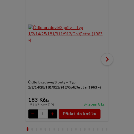
Čidlo brzdové/3 póly - Typ
Spínač/brzd
1/2/14/25/181/911/912/Golf/Jetta (1963 »)
911/914 (» 1
183 Kč
883 Kč
/
ks
/
ks
Skladem 8 ks
151 Kč
bez DPH
730 Kč
bez 
Přidat do košíku