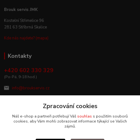
Brouk servis JMK
Kostelní Střimelice 96
281 63 Stříbrná Skalice
Kde nás najdete? (mapa)
Kontakty
+420 602 330 329
(Po-Pá, 9-18 hod.)
info@broukservis.cz
Zpracování cookies
Náš e-shop a partneři potřebují Váš
souhlas
s použitím souborů
cookies, aby Vám mohli zobrazovat informace týkající se Vašich
zájmů.