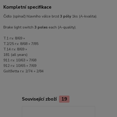
Kompletní specifikace
Čidlo (spínač) hlavního válce brzd
3 póly
1ks (A-kvalita).
Brake light switch
3 poles
each (A-quality).
T.1 r.v. 8/69 »
T.2/25 r.v. 8/68 » 7/85
T.14 r.v. 8/69 »
181 (all years)
911 r.v. 10/63 » 7/68
912 r.v. 10/65 » 7/69
Golf/Jetta r.v. 2/74 » 2/84
Související zboží
19