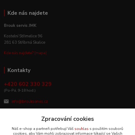
Kde nás najdete
Brouk servis JMK
Kostelní Střimelice 96
281 63 Stříbrná Skalice
Kde nás najdete? (mapa)
Kontakty
+420 602 330 329
(Po-Pá, 9-18 hod.)
info@broukservis.cz
Zpracování cookies
Náš e-shop a partneři potřebují Váš
souhlas
s použitím souborů
cookies, aby Vám mohli zobrazovat informace týkající se Vašich