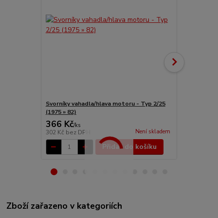
Svorníky vahadla/hlava motoru - Typ 2/25
Svorník hla
(1975 » 82)
(IV/WBX mo
366 Kč
283 Kč
/
ks
/
ks
Není skladem
302 Kč
bez DPH
234 Kč
bez 
Přidat do košíku
Zboží zařazeno v kategoriích