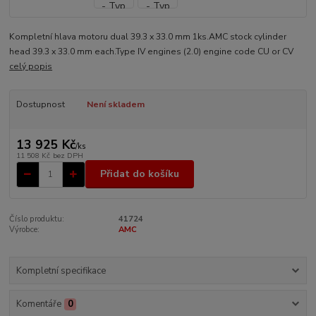
Kompletní hlava motoru dual 39.3 x 33.0 mm 1ks.AMC stock cylinder
head 39.3 x 33.0 mm each.Type IV engines (2.0) engine code CU or CV
celý popis
Dostupnost
Není skladem
13 925 Kč
/
ks
11 508 Kč
bez DPH
Přidat do košíku
Číslo produktu:
41724
Výrobce:
AMC
Kompletní specifikace
Komentáře
0