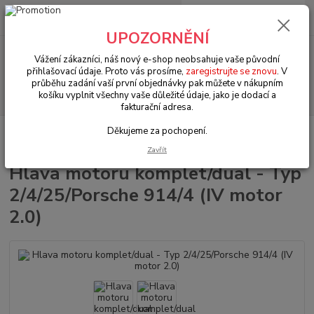
0
ks
+420 602 330 329
za
0 Kč
(Po-Pá, 9-18 hod.)
UPOZORNĚNÍ
Menu
Vážení zákazníci, náš nový e-shop neobsahuje vaše původní
přihlašovací údaje. Proto vás prosíme,
zaregistrujte se znovu
. V
průběhu zadání vaší první objednávky pak můžete v nákupním
Hledat
košíku vyplnit všechny vaše důležité údaje, jako je dodací a
fakturační adresa.
Děkujeme za pochopení.
Úvod
VW Transporter T.25 (1979 » 92)
Motorové díly (Engine parts)
Hlava motoru komplet/dual - Typ 2/4/25/Porsche 914/4 (IV motor 2.0)
Zavřít
Hlava motoru komplet/dual - Typ
2/4/25/Porsche 914/4 (IV motor
2.0)