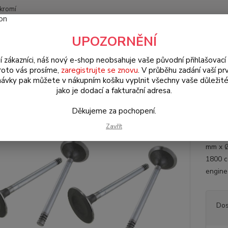
kromí
Nevíte
UPOZORNĚNÍ
Hledat
+420
(Po-Pá
í zákazníci, náš nový e-shop neobsahuje vaše původní přihlašovací 
roto vás prosíme,
zaregistrujte se znovu
. V průběhu zadání vaší prv
ávky pak můžete v nákupním košíku vyplnit všechny vaše důležité
W Bus Typ 2 (1967 » 79)
Motorové díly (Engine parts)
Ventily sací
jako je dodací a fakturační adresa.
ily sací/39.3mm - Typ 2/25 (» 1
Děkujeme za pochopení.
Zavřít
Ventil
mm x Ø
1800 c
engine
Dos