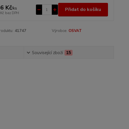
6 Kč
/
ks
Přidat do košíku
 Kč
bez DPH
roduktu:
41747
Výrobce:
OSVAT
Související zboží
15