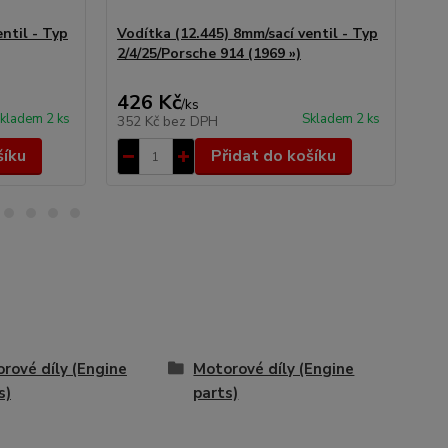
ntil - Typ
Vodítka (12.445) 8mm/sací ventil - Typ
Vod
2/4/25/Porsche 914 (1969 »)
2/4
426 Kč
5
/
ks
kladem 2 ks
Skladem 2 ks
352 Kč
bez DPH
44
šíku
Přidat do košíku
rové díly (Engine
Motorové díly (Engine
s)
parts)