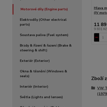
Hlava m
Motorové díly (Engine parts)
(IV moto
Elektrodíly (Other electrical
11 89
parts)
9 831 K
Soustava paliva (Fuel system)
Brzdy & řízení & řazení (Brake &
steering & shift)
Exteriér (Exterior)
Okna & těsnění (Windows &
seals)
Zboží 
Interiér (Interior)
VW T
(1979
Světla (Lights and lenses)