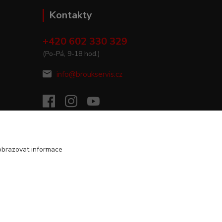
Kontakty
+420 602 330 329
(Po-Pá, 9-18 hod.)
info@broukservis.cz
obrazovat informace