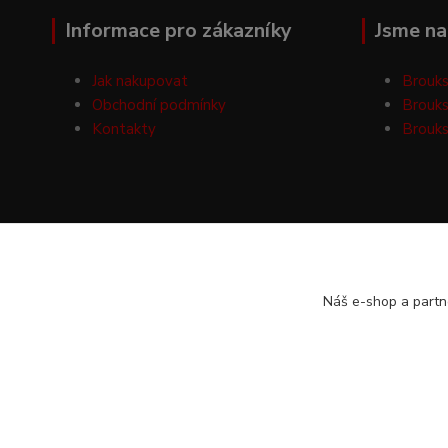
Informace pro zákazníky
Jsme na 
Jak nakupovat
Brouks
Obchodní podmínky
Brouks
Kontakty
Brouks
Náš e-shop a partn