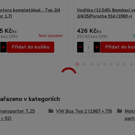
otoru komplet/dual - Typ 2/4
Vodítka (12.545) 8mm/sací ve
r 1.7)
2/4/25/Porsche 914 (1969 »)
5 Kč
426 Kč
/
ks
/
ks
Není skladem
S
č
bez DPH
352 Kč
bez DPH
Přidat do košíku
Přidat do ko
zařazeno v kategoriích
ransporter T.25
VW Bus Typ 2 (1967 » 79)
Moto
 » 92)
part