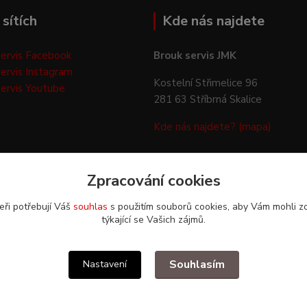
sítích
Kde nás najdete
ervis Facebook
Brouk servis JMK
ervis Instagram
Kostelní Střimelice 96
ervis Youtube
281 63 Stříbrná Skalice
Kde nás najdete? (mapa)
Zpracování cookies
eři potřebují Váš
souhlas
s použitím souborů cookies, aby Vám mohli z
týkající se Vašich zájmů.
Upravit sběr cookies.
Souhlasím
Nastavení