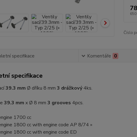
78
650
Číslo p
etní specifikace
Komentáře
0
tní specifikace
ací
39.3 mm
Ø dříku 8 mm
3 drážkový
4ks.
ve
39.3 mm
x Ø 8 mm
3 grooves
4pcs.
engine 1700 cc
engine 1800 cc with engine code AP 8/74 »
engine 1800 cc with engine code ED