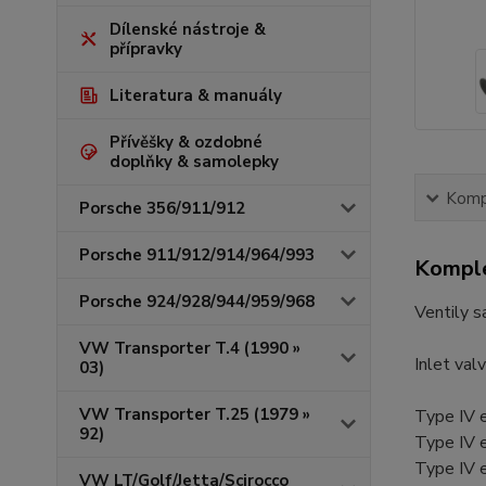
Dílenské nástroje &
přípravky
Literatura & manuály
Přívěšky & ozdobné
doplňky & samolepky
Kompl
Porsche 356/911/912
Porsche 911/912/914/964/993
Komple
Porsche 924/928/944/959/968
Ventily s
VW Transporter T.4 (1990 »
Inlet val
03)
VW Transporter T.25 (1979 »
Type IV 
92)
Type IV 
Type IV 
VW LT/Golf/Jetta/Scirocco