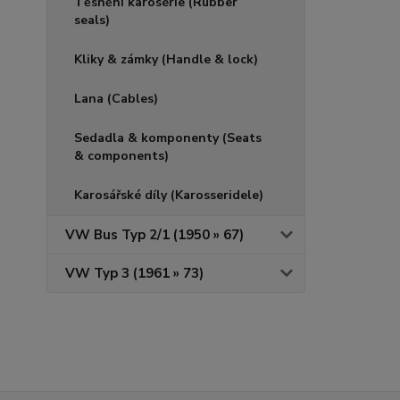
Těsnění karosérie (Rubber
seals)
Kliky & zámky (Handle & lock)
Lana (Cables)
Sedadla & komponenty (Seats
& components)
Karosářské díly (Karosseridele)
VW Bus Typ 2/1 (1950 » 67)
VW Typ 3 (1961 » 73)