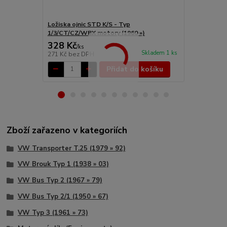
Ložiska ojnic STD K/S - Typ
Ložiska ojni
1/3/CT/CZ/WBX motory (1960 »)
1/3/CT/CZ/W
328 Kč
407 Kč
/
ks
/
ks
Skladem 1 ks
271 Kč
bez DPH
336 Kč
bez 
Přidat do košíku
Zboží zařazeno v kategoriích
VW Transporter T.25 (1979 » 92)
VW Brouk Typ 1 (1938 » 03)
VW Bus Typ 2 (1967 » 79)
VW Bus Typ 2/1 (1950 » 67)
VW Typ 3 (1961 » 73)