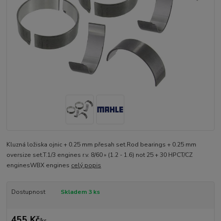
Kluzná ložiska ojnic + 0.25 mm přesah set.Rod bearings + 0.25 mm
oversize set.T.1/3 engines r.v. 8/60 » (1.2 - 1.6) not 25 + 30 HPCT/CZ
enginesWBX engines
celý popis
Dostupnost
Skladem 3 ks
455 Kč
/
ks