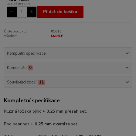
376 Kč
bez DPH
Přidat do košíku
Číslo produktu:
01616
Výrobce:
MAHLE
Kompletní specifikace
Komentáře
0
Související zboží
11
Kompletní specifikace
Kluzná ložiska ojnic
+ 0.25 mm přesah
set.
Rod bearings
+ 0.25 mm oversize
set.