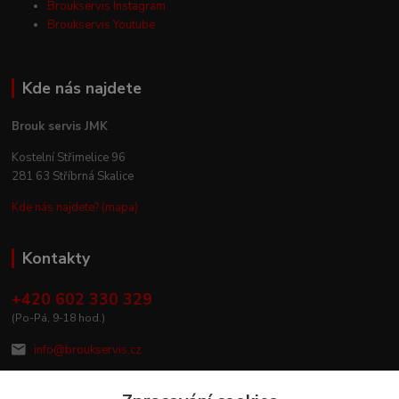
Broukservis Instagram
Broukservis Youtube
Kde nás najdete
Brouk servis JMK
Kostelní Střimelice 96
281 63 Stříbrná Skalice
Kde nás najdete? (mapa)
Kontakty
+420 602 330 329
(Po-Pá, 9-18 hod.)
info@broukservis.cz