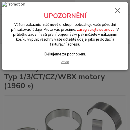
0
ks
+420 602 330 329
za
0 Kč
(Po-Pá, 9-18 hod.)
UPOZORNĚNÍ
Menu
Vážení zákazníci, náš nový e-shop neobsahuje vaše původní
přihlašovací údaje. Proto vás prosíme,
zaregistrujte se znovu
. V
průběhu zadání vaší první objednávky pak můžete v nákupním
Hledat
košíku vyplnit všechny vaše důležité údaje, jako je dodací a
fakturační adresa.
Úvod
VW Transporter T.25 (1979 » 92)
Motorové díly (Engine parts)
Děkujeme za pochopení.
Ložiska ojnic +0.25mm Mahle - Typ 1/3/CT/CZ/WBX motory (1960 »)
Zavřít
Ložiska ojnic +0.25mm Mahle -
Typ 1/3/CT/CZ/WBX motory
(1960 »)