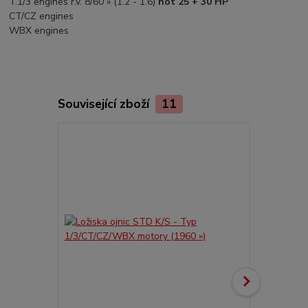
T.1/3 engines r.v. 8/60 » (1.2 - 1.6)
not 25 + 30 HP
CT/CZ engines
WBX engines
Související zboží
11