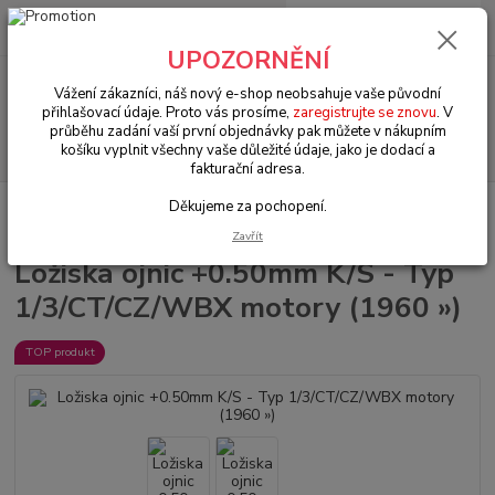
0
ks
+420 602 330 329
za
0 Kč
(Po-Pá, 9-18 hod.)
UPOZORNĚNÍ
Menu
Vážení zákazníci, náš nový e-shop neobsahuje vaše původní
přihlašovací údaje. Proto vás prosíme,
zaregistrujte se znovu
. V
průběhu zadání vaší první objednávky pak můžete v nákupním
Hledat
košíku vyplnit všechny vaše důležité údaje, jako je dodací a
fakturační adresa.
Děkujeme za pochopení.
Úvod
VW Bus Typ 2 (1967 » 79)
Motorové díly (Engine parts)
Ložiska
ojnic +0.50mm K/S - Typ 1/3/CT/CZ/WBX motory (1960 »)
Zavřít
Ložiska ojnic +0.50mm K/S - Typ
1/3/CT/CZ/WBX motory (1960 »)
TOP produkt