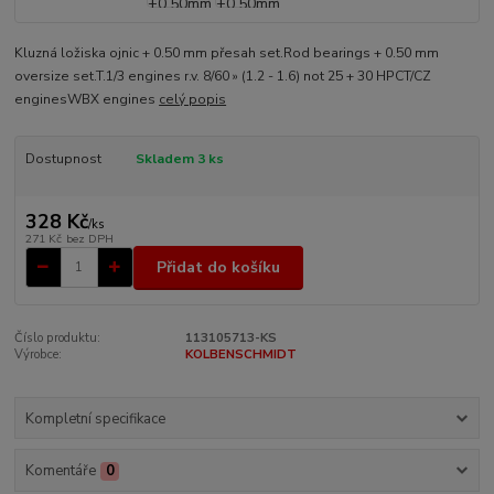
Kluzná ložiska ojnic + 0.50 mm přesah set.Rod bearings + 0.50 mm
oversize set.T.1/3 engines r.v. 8/60 » (1.2 - 1.6) not 25 + 30 HPCT/CZ
enginesWBX engines
celý popis
Dostupnost
Skladem 3 ks
328 Kč
/
ks
271 Kč
bez DPH
Přidat do košíku
Číslo produktu:
113105713-KS
Výrobce:
KOLBENSCHMIDT
Kompletní specifikace
Komentáře
0