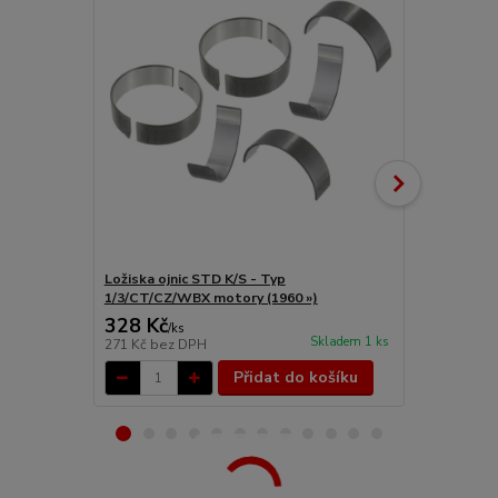
Ložiska ojnic STD K/S - Typ
Ložiska ojn
1/3/CT/CZ/WBX motory (1960 »)
1/3/CT/CZ/W
328 Kč
412 Kč
/
ks
/
ks
Skladem 1 ks
271 Kč
bez DPH
340 Kč
bez 
Přidat do košíku