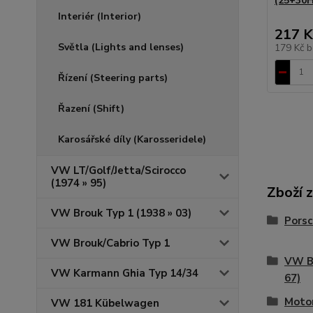
(25+30
Interiér (Interior)
217 K
Světla (Lights and lenses)
179 Kč
b
Řízení (Steering parts)
Řazení (Shift)
Karosářské díly (Karosseridele)
VW LT/Golf/Jetta/Scirocco
(1974 » 95)
Zboží 
VW Brouk Typ 1 (1938 » 03)
Porsc
VW Brouk/Cabrio Typ 1
VW Bu
VW Karmann Ghia Typ 14/34
67)
Motor
VW 181 Kübelwagen