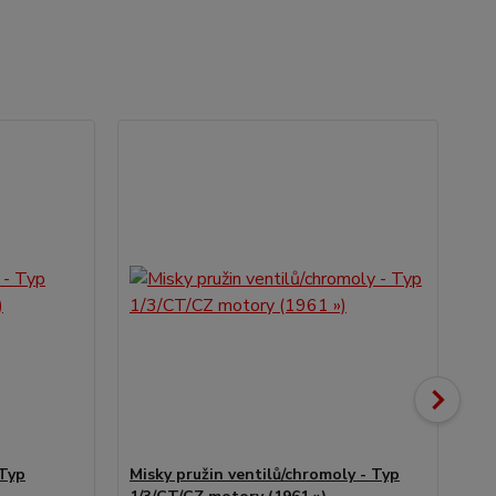
 Typ
Misky pružin ventilů/chromoly - Typ
Hl