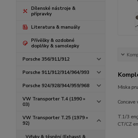
Dílenské nástroje &
přípravky
Literatura & manuály
Přívěšky & ozdobné
doplňky & samolepky
Kompl
Porsche 356/911/912
Porsche 911/912/914/964/993
Komple
Porsche 924/928/944/959/968
Miska pru
VW Transporter T.4 (1990 »
Concave 
03)
T.1/3 eng
VW Transporter T.25 (1979 »
92)
CT/CZ en
Výfuky & těsnění (Exhaust &