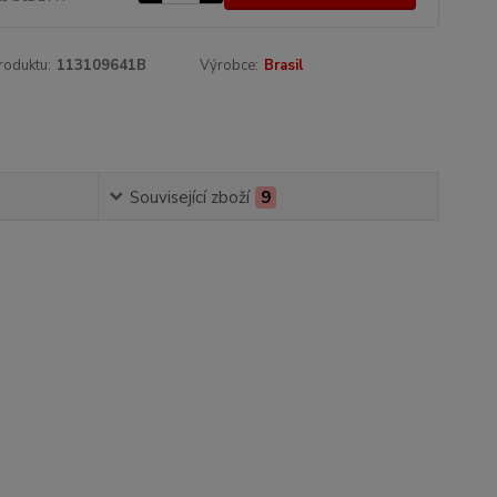
roduktu:
113109641B
Výrobce:
Brasil
Související zboží
9