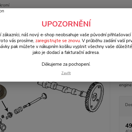
kromí
Nevíte
UPOZORNĚNÍ
Hledat
+420
(Po-Pá
í zákazníci, náš nový e-shop neobsahuje vaše původní přihlašovací 
roto vás prosíme,
zaregistrujte se znovu
. V průběhu zadání vaší prv
ávky pak můžete v nákupním košíku vyplnit všechny vaše důležité
W Transporter T.25 (1979 » 92)
Motorové díly (Engine parts)
Miska
jako je dodací a fakturační adresa.
a pružiny ventilu/Std - Typ 1/3
Děkujeme za pochopení.
Zavřít
Miska 
engine
Dos
49
40 