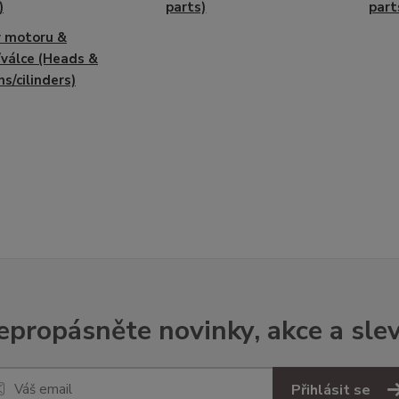
)
parts)
part
y motoru &
/válce (Heads &
ns/cilinders)
epropásněte novinky, akce a slev
Přihlásit se