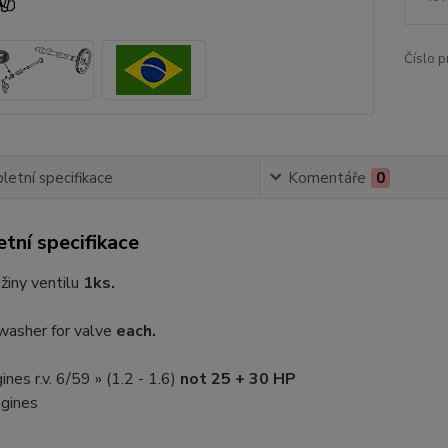
Číslo p
etní specifikace
Komentáře
0
tní specifikace
žiny ventilu
1ks.
washer for valve
each.
ines r.v. 6/59 » (1.2 - 1.6)
not 25 + 30 HP
gines