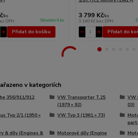
HP)
1/3/CT/CZ motory (1961 »)
č
3 799 Kč
/
ks
/
ks
Skladem 6 ks
S
ez DPH
3 140 Kč
bez DPH
Přidat do košíku
Přidat do ko
zařazeno v kategoriích
he 356/911/912
VW Transporter T.25
VW B
(1979 » 92)
03)
s Typ 2/1 (1950 »
VW Typ 3 (1961 » 73)
Moto
part
y & díly (Engines &
Motorové díly (Engine
Moto