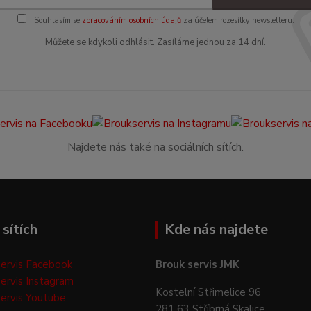
Souhlasím se
zpracováním osobních údajů
za účelem rozesílky newsletteru.
Můžete se kdykoli odhlásit. Zasíláme jednou za 14 dní.
Najdete nás také na sociálních sítích.
sítích
Kde nás najdete
ervis Facebook
Brouk servis JMK
ervis Instagram
Kostelní Střimelice 96
ervis Youtube
281 63 Stříbrná Skalice