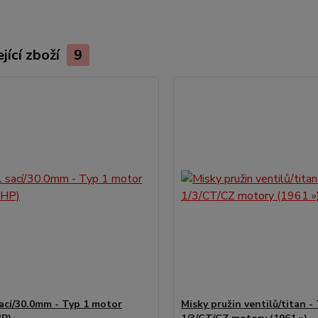
jící zboží
9
sací/30.0mm - Typ 1 motor
Misky pružin ventilů/titan -