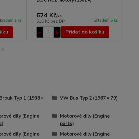
1/3/CT/CZ motory (1961 »)
mo
624 Kč
7 
/
ks
kladem 1 ks
Skladem 6 ks
516 Kč
bez DPH
6 
šíku
Přidat do košíku
rouk Typ 1 (1938 »
VW Bus Typ 2 (1967 » 79)
rové díly (Engine
Motorové díly (Engine
s)
parts)
rové díly (Engine
Motorové díly (Engine