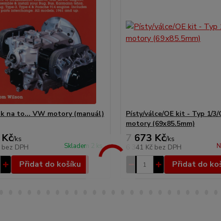
ak na to... VW motory (manuál)
Písty/válce/OE kit - Typ 1/3
motory (69x85.5mm)
 Kč
7 673 Kč
/
ks
/
ks
Skladem 2 ks
N
č
bez DPH
6 341 Kč
bez DPH
Přidat do košíku
Přidat do ko