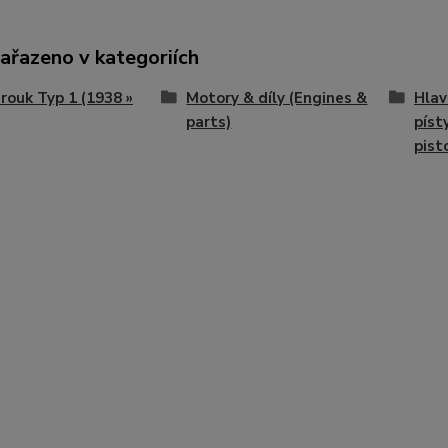
zařazeno v kategoriích
ouk Typ 1 (1938 »
Motory & díly (Engines &
Hlav
parts)
píst
pist