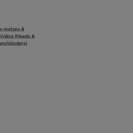
y motoru &
y/válce (Heads &
ons/cilinders)