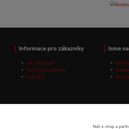
Informace pro zákazníky
Jsme na 
Jak nakupovat
Brouks
Obchodní podmínky
Brouks
Kontakty
Brouks
Náš e-shop a partn