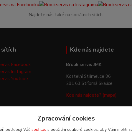
Najdete nás také na sociálních sítích.
sítích
Kde nás najdete
ervis Facebook
Brouk servis JMK
ervis Instagram
Kostelní Střimelice 96
ervis Youtube
281 63 Stříbrná Skalice
Kde nás najdete? (mapa)
Zpracování cookies
eři potřebují Váš
souhlas
s použitím souborů cookies, aby Vám mohli z