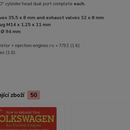
" cylinder head dual port complete
each.
lves 35.5 x 8 mm and exhaust valves 32 x 8 mm
lug M14 x 1.25 x 11 mm
r Ø 94 mm
etor + injection engines r.v. » 7/92 (1.6)
es (1.6)
jící zboží
50