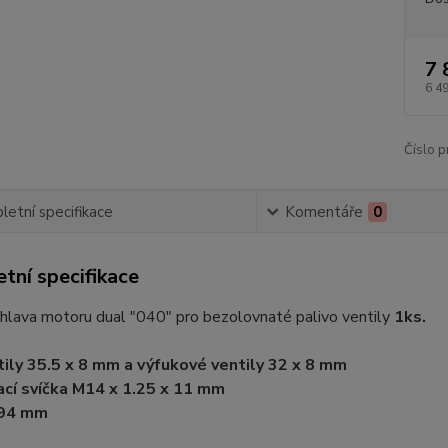
7 
6 4
Číslo p
etní specifikace
Komentáře
0
tní specifikace
hlava motoru dual "040" pro bezolovnaté palivo ventily
1ks.
tily 35.5 x 8 mm a výfukové ventily 32 x 8 mm
cí svíčka M14 x 1.25 x 11 mm
 94 mm