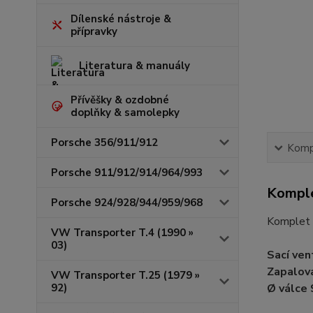
Dílenské nástroje &
přípravky
Literatura & manuály
Přívěšky & ozdobné
doplňky & samolepky
Porsche 356/911/912
Kompl
Porsche 911/912/914/964/993
Komple
Porsche 924/928/944/959/968
Komplet 
VW Transporter T.4 (1990 »
03)
Sací ven
Zapalova
VW Transporter T.25 (1979 »
92)
Ø válce