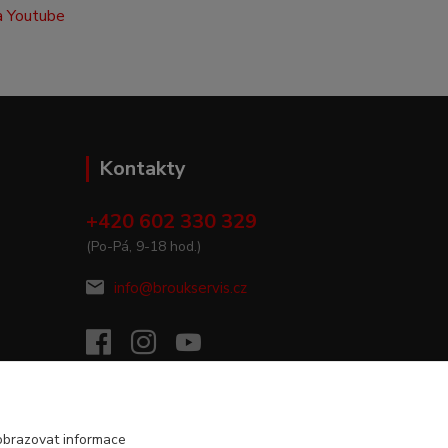
Kontakty
+420 602 330 329
(Po-Pá, 9-18 hod.)
info@broukservis.cz
obrazovat informace