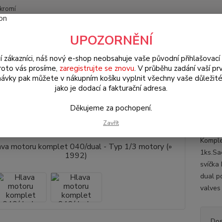
kromí
Nevíte
UPOZORNĚNÍ
Hledat
+420
(Po-Pá
í zákazníci, náš nový e-shop neobsahuje vaše původní přihlašovací 
roto vás prosíme,
zaregistrujte se znovu
. V průběhu zadání vaší prv
ávky pak můžete v nákupním košíku vyplnit všechny vaše důležité
W Brouk Typ 1 (1938 » 03)
Motory & díly (Engines & parts)
Hlavy mo
jako je dodací a fakturační adresa.
0/dual - Typ 1/3 motory (» 1992)
Děkujeme za pochopení.
a motoru komplet 040/dual - Ty
Zavřít
Komple
1ks.Sa
svíčka
dual p
valves
Dos