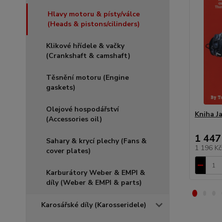
Hlavy motoru & písty/válce
(Heads & pistons/cilinders)
Klikové hřídele & vačky
(Crankshaft & camshaft)
Těsnění motoru (Engine
gaskets)
Olejové hospodářství
Kniha J
(Accessories oil)
1 447
Sahary & krycí plechy (Fans &
1 196 K
cover plates)
Karburátory Weber & EMPI &
díly (Weber & EMPI & parts)
Karosářské díly (Karosseridele)