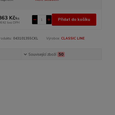
863 Kč
/
ks
Přidat do košíku
98 Kč
bez DPH
roduktu:
043101355CKL
Výrobce:
CLASSIC LINE
Související zboží
50