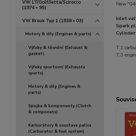
VW LT/Golf/Jetta/Scirocco
New "040
(1974 » 95)
Inlet va
VW Brouk Typ 1 (1938 » 03)
Spark p
Cylinde
Motory & díly (Engines & parts)
T.1 carbur
Výfuky & těsnění (Exhaust &
gasket)
T.3 engin
Výfuky sportovní (Exhausts
sports)
Motory & díly (Engines &
parts)
Souvise
Spojka & komponenty (Clutch
& componets)
Karburátory & soustava paliva
(Carburetor & fuel system)