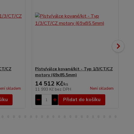
/CT/CZ
Písty/válce kované/kit - Typ 1/3/CT/CZ
Pís
motory (69x85.5mm)
(6
14 512 Kč
5 
/
ks
ení skladem
Není skladem
11 993 Kč
bez DPH
4 
šíku
Přidat do košíku