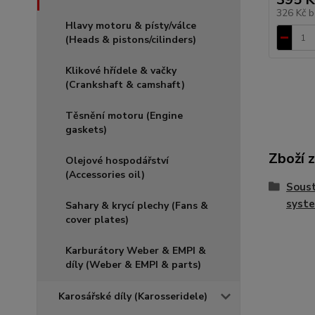
326 Kč
b
Hlavy motoru & písty/válce
(Heads & pistons/cilinders)
Klikové hřídele & vačky
(Crankshaft & camshaft)
Těsnění motoru (Engine
gaskets)
Zboží 
Olejové hospodářství
(Accessories oil)
Soust
syst
Sahary & krycí plechy (Fans &
cover plates)
Karburátory Weber & EMPI &
díly (Weber & EMPI & parts)
Karosářské díly (Karosseridele)