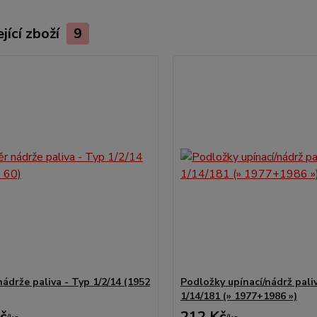
jící zboží
9
ádrže paliva - Typ 1/2/14 (1952
Podložky upínací/nádrž pali
1/14/181 (» 1977+1986 »)
č
212 Kč