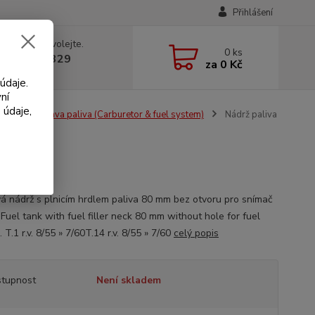
Přihlášení
 si rady? Zavolejte.
0
ks
 602 330 329
za
0 Kč
, 9-18 hod.)
údaje.
ní
 údaje,
tory & soustava paliva (Carburetor & fuel system)
Nádrž paliva
vá nádrž s plnicím hrdlem paliva 80 mm bez otvoru pro snímač
 Fuel tank with fuel filler neck 80 mm without hole for fuel
 T.1 r.v. 8/55 » 7/60T.14 r.v. 8/55 » 7/60
celý popis
tupnost
Není skladem