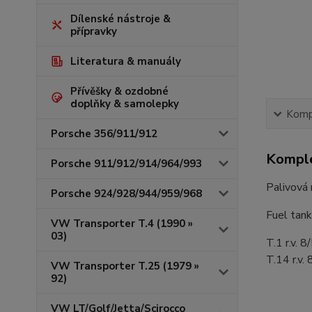
Dílenské nástroje &
přípravky
Literatura & manuály
Přívěšky & ozdobné
doplňky & samolepky
Kompl
Porsche 356/911/912
Komple
Porsche 911/912/914/964/993
Palivová 
Porsche 924/928/944/959/968
Fuel tank
VW Transporter T.4 (1990 »
03)
T.1 r.v. 
T.14 r.v.
VW Transporter T.25 (1979 »
92)
VW LT/Golf/Jetta/Scirocco