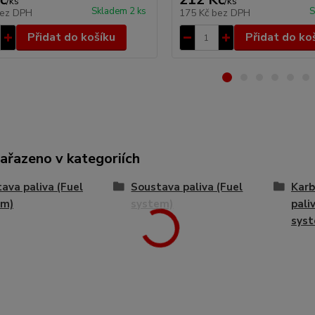
/
ks
/
ks
Skladem 2 ks
S
ez DPH
175 Kč
bez DPH
Přidat do košíku
Přidat do ko
zařazeno v kategoriích
ava paliva (Fuel
Soustava paliva (Fuel
Karb
em)
system)
pali
sys