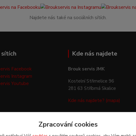
Najdete nás také na sociálních sítích.
sítích
Kde nás najdete
ervis Facebook
Brouk servis JMK
ervis Instagram
Kostelní Střimelice 96
ervis Youtube
281 63 Stříbrná Skalice
Kde nás najdete? (mapa)
Zpracování cookies
eři potřebují Váš
souhlas
s použitím souborů cookies, aby Vám mohli z