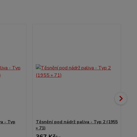
Ak
va - Typ
Těsnění pod nádrž paliva - Typ 2 (1955
Těs
» 71)
19
367 Kč
5