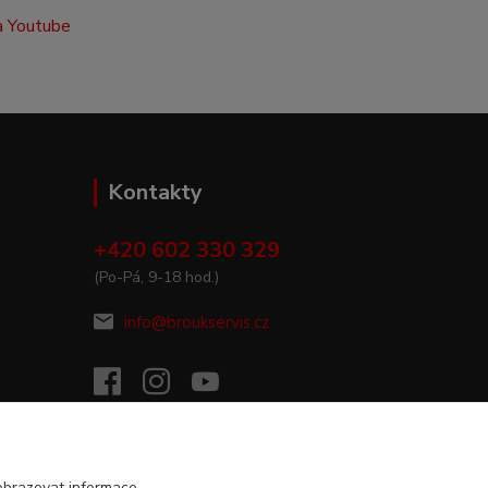
Kontakty
+420 602 330 329
(Po-Pá, 9-18 hod.)
info@broukservis.cz
obrazovat informace