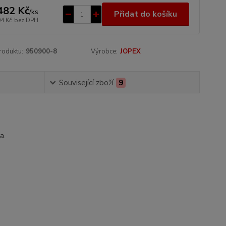
482 Kč
/
ks
Přidat do košíku
04 Kč
bez DPH
roduktu:
950900-8
Výrobce:
JOPEX
Související zboží
9
a.