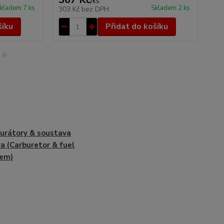
/
ks
kladem 7 ks
Skladem 2 ks
303 Kč
bez DPH
48
šíku
Přidat do košíku
urátory & soustava
va (Carburetor & fuel
tem)