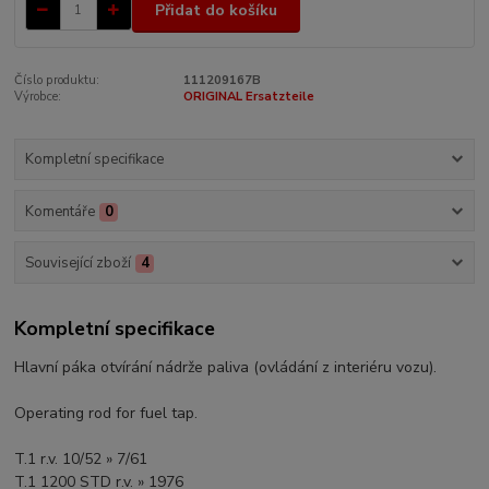
Přidat do košíku
Číslo produktu:
111209167B
Výrobce:
ORIGINAL Ersatzteile
Kompletní specifikace
Komentáře
0
Související zboží
4
Kompletní specifikace
Hlavní páka otvírání nádrže paliva (ovládání z interiéru vozu).
Operating rod for fuel tap.
T.1 r.v. 10/52 » 7/61
T.1 1200 STD r.v. » 1976