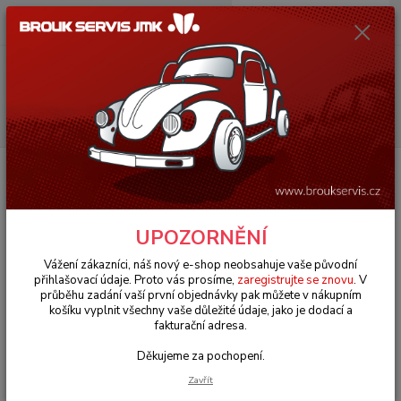
0
ks
+420 602 330 329
za
0 Kč
(Po-Pá, 9-18 hod.)
Menu
Hledat
Úvod
VW Brouk Typ 1 (1938 » 03)
Motory & díly (Engines & parts)
Karburátory & soustava paliva (Carburetor & fuel system)
Páka nádrže
paliva/hlavní - Typ 1 (1952 » 76)
Páka nádrže paliva/hlavní - Typ 1
UPOZORNĚNÍ
(1952 » 76)
Vážení zákazníci, náš nový e-shop neobsahuje vaše původní
přihlašovací údaje. Proto vás prosíme,
zaregistrujte se znovu
. V
průběhu zadání vaší první objednávky pak můžete v nákupním
košíku vyplnit všechny vaše důležité údaje, jako je dodací a
fakturační adresa.
Děkujeme za pochopení.
Zavřít