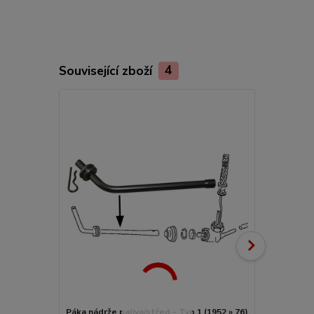
Související zboží
4
Páka nádrže paliva/střed - Typ 1 (1952 » 76)
Kohout nádrž