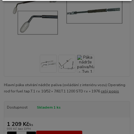
Hlavní páka otvírání nádrže paliva (ovládání z interiéru vozu).Operating
rod for fuel tap.T.1 r.v. 10/52 » 7/61T.1 1200 STD r.v. » 1976
celý popis
Dostupnost
Skladem 1 ks
1 209 Kč
/
ks
999 Kč
bez DPH