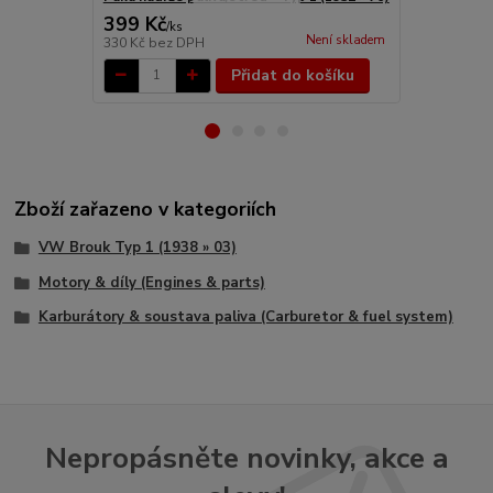
399 Kč
3 167 Kč
/
ks
Není skladem
330 Kč
bez DPH
2 617 Kč
bez
Přidat do košíku
Zboží zařazeno v kategoriích
VW Brouk Typ 1 (1938 » 03)
Motory & díly (Engines & parts)
Karburátory & soustava paliva (Carburetor & fuel system)
Nepropásněte novinky, akce a