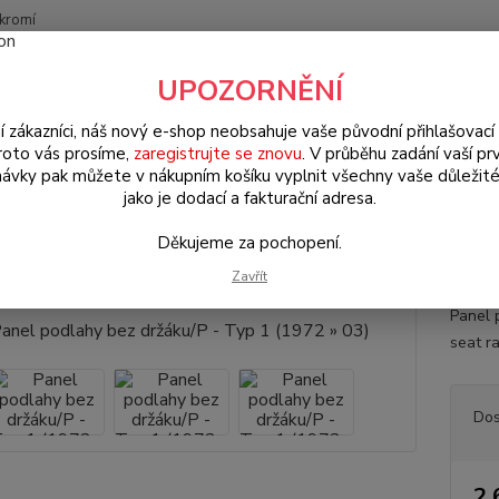
kromí
Nevíte
UPOZORNĚNÍ
Hledat
+420
(Po-Pá
í zákazníci, náš nový e-shop neobsahuje vaše původní přihlašovací 
roto vás prosíme,
zaregistrujte se znovu
. V průběhu zadání vaší prv
ávky pak můžete v nákupním košíku vyplnit všechny vaše důležité
W Brouk Typ 1 (1938 » 03)
Karosářské díly (Karosseridele)
Karosář
jako je dodací a fakturační adresa.
)
Děkujeme za pochopení.
l podlahy bez držáku/P - Typ 1 
Zavřít
Panel 
seat ra
Dos
2 