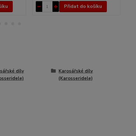
šíku
Přidat do košíku
sářské díly
Karosářské díly
osseridele)
(Karosseridele)