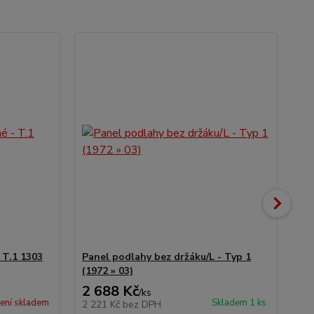
 T.1 1303
Panel podlahy bez držáku/L - Typ 1
Prů
(1972 » 03)
1/2
2 688 Kč
99
/
ks
ení skladem
Skladem 1 ks
2 221 Kč
bez DPH
82