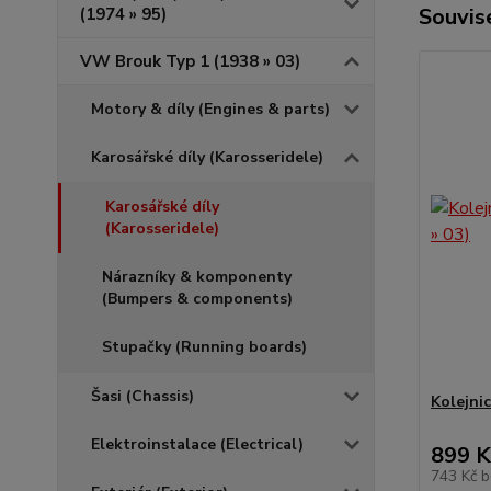
Souvise
(1974 » 95)
VW Brouk Typ 1 (1938 » 03)
Motory & díly (Engines & parts)
Karosářské díly (Karosseridele)
Karosářské díly
(Karosseridele)
Nárazníky & komponenty
(Bumpers & components)
Stupačky (Running boards)
Šasi (Chassis)
Kolejnic
Elektroinstalace (Electrical)
899 K
743 Kč
b