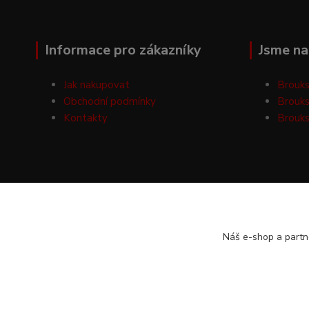
Informace pro zákazníky
Jsme na 
Jak nakupovat
Brouks
Obchodní podmínky
Brouks
Kontakty
Brouks
Náš e-shop a partn