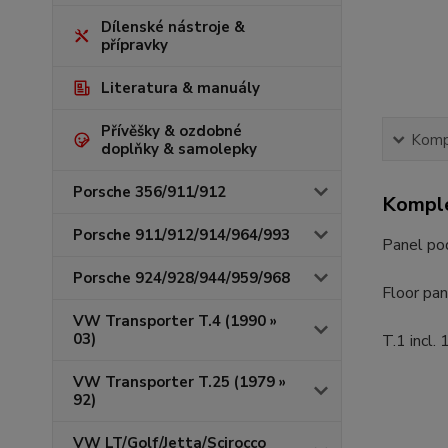
Dílenské nástroje &
přípravky
Literatura & manuály
Přívěšky & ozdobné
Kompl
doplňky & samolepky
Porsche 356/911/912
Komple
Porsche 911/912/914/964/993
Panel po
Porsche 924/928/944/959/968
Floor pan
VW Transporter T.4 (1990 »
03)
T.1 incl.
VW Transporter T.25 (1979 »
92)
VW LT/Golf/Jetta/Scirocco