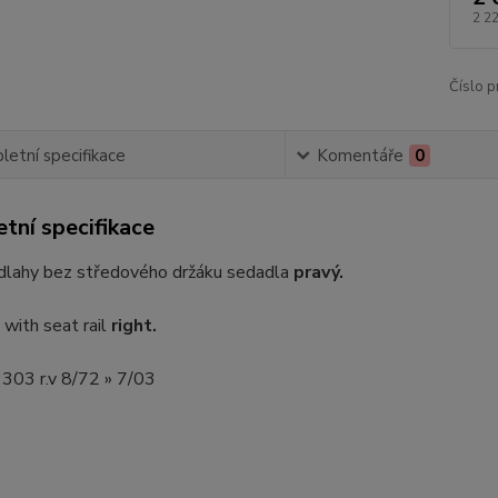
2 2
Číslo p
etní specifikace
Komentáře
0
tní specifikace
dlahy bez středového držáku sedadla
pravý.
 with seat rail
right.
 1303 r.v 8/72 » 7/03