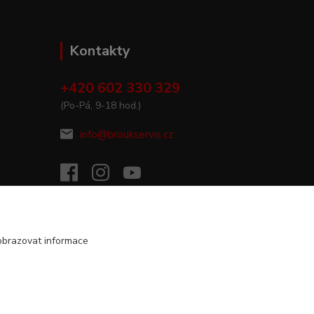
Kontakty
+420 602 330 329
(Po-Pá, 9-18 hod.)
info@broukservis.cz
obrazovat informace