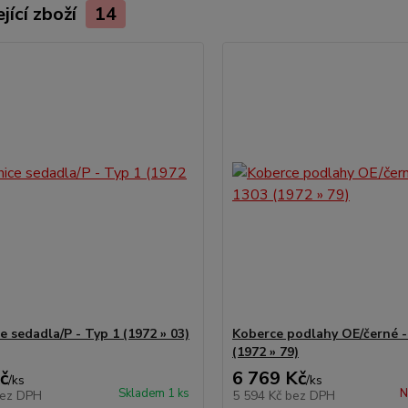
jící zboží
14
e sedadla/P - Typ 1 (1972 » 03)
Koberce podlahy OE/černé -
(1972 » 79)
č
6 769 Kč
/
ks
/
ks
Skladem 1 ks
N
ez DPH
5 594 Kč
bez DPH