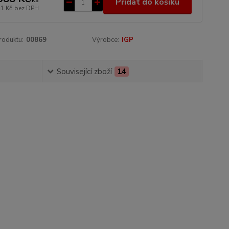
Přidat do košíku
21 Kč
bez DPH
roduktu:
00869
Výrobce:
IGP
Související zboží
14