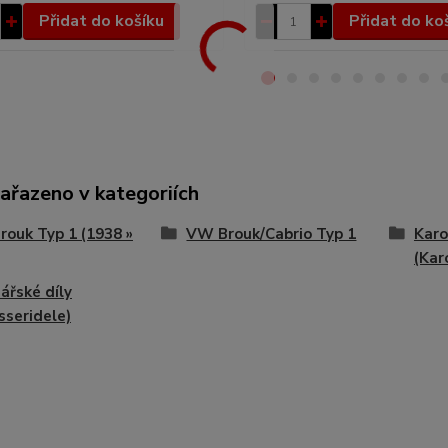
Přidat do košíku
Přidat do ko
zařazeno v kategoriích
ouk Typ 1 (1938 »
VW Brouk/Cabrio Typ 1
Karo
(Kar
ářské díly
sseridele)