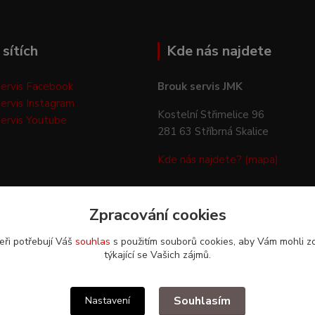
sítích
Kde nás najdete
ervis Facebook
Brouk servis JMK
ervis Instagram
Kostelní Střimelice 96
ervis Youtube
281 63 Stříbrná Skalice
Kde nás najdete? (mapa)
Zpracování cookies
eři potřebují Váš
souhlas
s použitím souborů cookies, aby Vám mohli z
týkající se Vašich zájmů.
Upravit sběr cookies.
Souhlasím
Nastavení