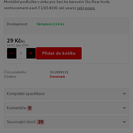
Montážní podložka v zinku pro šasi ke karosérii 1ks.Rear body
reinforcement each.T.1/3/14/181 (all years)
celý popis
Dostupnost
Skladem 114 ks
29 Kč
/
ks
24 Kč
bez DPH
Přidat do košíku
Číslo produktu:
311899131
Výrobce:
Denmark
Kompletní specifikace
Komentáře
0
Související zboží
20