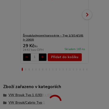
Šroub/uchycení karosérie - Typ 1/3/14/181
Podložky uch
(» 2003)
Typ 1/14/181
29 Kč
128 Kč
/
ks
/
ks
Skladem 165 ks
24 Kč
bez DPH
106 Kč
bez 
Přidat do košíku
Zboží zařazeno v kategoriích
VW Brouk Typ 1 (1938 » 03)
VW Brouk/Cabrio Typ 1