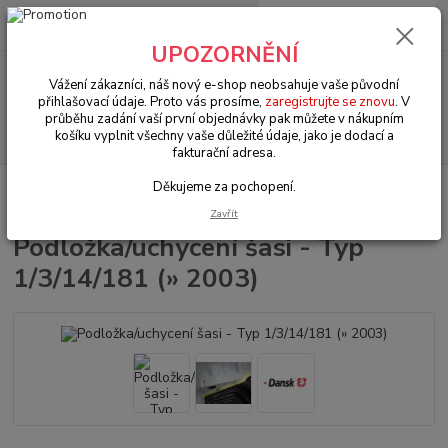
0
ks
+420 602 330 329
za
0 Kč
(Po-Pá, 9-18 hod.)
UPOZORNĚNÍ
Menu
Vážení zákazníci, náš nový e-shop neobsahuje vaše původní
přihlašovací údaje. Proto vás prosíme,
zaregistrujte se znovu
. V
průběhu zadání vaší první objednávky pak můžete v nákupním
Hledat
košíku vyplnit všechny vaše důležité údaje, jako je dodací a
fakturační adresa.
Děkujeme za pochopení.
Úvod
VW Typ 3 (1961 » 73)
Šasi (Chassis)
Podložka/uchycení šasi -
Typ 1/3/14/181 (» 2003)
Zavřít
Podložka/uchycení šasi - Typ
1/3/14/181 (» 2003)