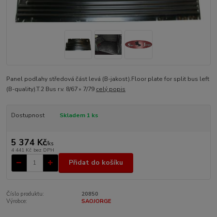
Panel podlahy středová část levá (B-jakost).Floor plate for split bus left
(B-quality).T.2 Bus r.v. 8/67 » 7/79
celý popis
Dostupnost
Skladem 1 ks
5 374 Kč
/
ks
4 441 Kč
bez DPH
Přidat do košíku
Číslo produktu:
20850
Výrobce:
SAOJORGE