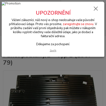
0
ks
+420 602 330 329
za
0 Kč
(Po-Pá, 9-18 hod.)
UPOZORNĚNÍ
Menu
Vážení zákazníci, náš nový e-shop neobsahuje vaše původní
přihlašovací údaje. Proto vás prosíme,
zaregistrujte se znovu
. V
průběhu zadání vaší první objednávky pak můžete v nákupním
Hledat
košíku vyplnit všechny vaše důležité údaje, jako je dodací a
fakturační adresa.
Úvod
VW Bus Typ 2 (1967 » 79)
Karosářské díly (Karosseridele)
Děkujeme za pochopení.
Panel podlahy/L - Typ 2 (1967 » 79)
Zavřít
Panel podlahy/L - Typ 2 (1967 »
79)