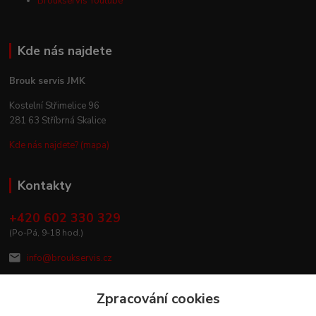
Broukservis Youtube
Kde nás najdete
Brouk servis JMK
Kostelní Střimelice 96
281 63 Stříbrná Skalice
Kde nás najdete? (mapa)
Kontakty
+420 602 330 329
(Po-Pá, 9-18 hod.)
info@broukservis.cz
Zpracování cookies