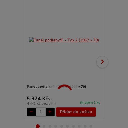
Panel podlahy/P - Typ 2 (1967 » 79)
Nosník příčn
5 374 Kč
1 374 Kč
/
ks
Skladem 1 ks
4 441 Kč
bez DPH
1 136 Kč
bez
Přidat do košíku