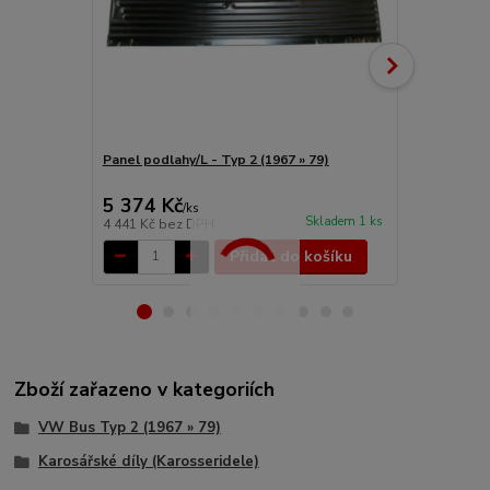
Panel podlahy/L - Typ 2 (1967 » 79)
Nosník příčn
5 374 Kč
1 374 Kč
/
ks
Skladem 1 ks
4 441 Kč
bez DPH
1 136 Kč
bez
Přidat do košíku
Zboží zařazeno v kategoriích
VW Bus Typ 2 (1967 » 79)
Karosářské díly (Karosseridele)