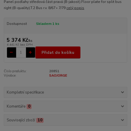
Panel podlahy středová část pravá (B-jakost).Floor plate for split bus
right (B-quality).T.2 Bus r.v. 8/67 » 7/79
celý popis
Dostupnost
Skladem 1 ks
5 374 Kč
/
ks
4 441 Kč
bez DPH
Přidat do košíku
Číslo produktu:
20851
Výrobce:
SAOJORGE
Kompletní specifikace
Komentáře
0
Související zboží
10