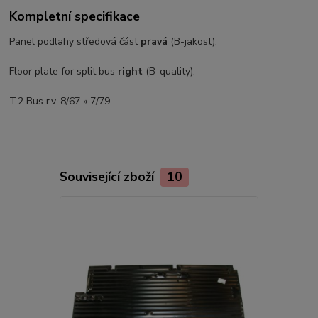
Kompletní specifikace
Panel podlahy středová část
pravá
(B-jakost).
Floor plate for split bus
right
(B-quality).
T.2 Bus r.v. 8/67 » 7/79
Související zboží
10