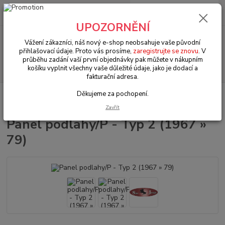
0
ks
+420 602 330 329
za
0 Kč
(Po-Pá, 9-18 hod.)
UPOZORNĚNÍ
Menu
Vážení zákazníci, náš nový e-shop neobsahuje vaše původní
přihlašovací údaje. Proto vás prosíme,
zaregistrujte se znovu
. V
průběhu zadání vaší první objednávky pak můžete v nákupním
Hledat
košíku vyplnit všechny vaše důležité údaje, jako je dodací a
fakturační adresa.
Děkujeme za pochopení.
Úvod
VW Bus Typ 2 (1967 » 79)
Karosářské díly (Karosseridele)
Panel podlahy/P - Typ 2 (1967 » 79)
Zavřít
Panel podlahy/P - Typ 2 (1967 »
79)