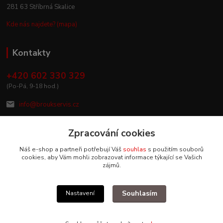
281 63 Stříbrná Skalice
Kde nás najdete? (mapa)
Kontakty
+420 602 330 329
(Po-Pá, 9-18 hod.)
info@broukservis.cz
Zpracování cookies
Náš e-shop a partneři potřebují Váš
souhlas
s použitím souborů
cookies, aby Vám mohli zobrazovat informace týkající se Vašich
zájmů.
Souhlasím
Nastavení
Upravit sběr cookies.