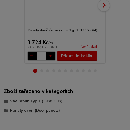
Panely dveří černé/kit - Typ 1 (1955 » 64)
Klika otvírá
1/2+Brazil/1
3 724 Kč
184 Kč
/
ks
/
ks
Není skladem
3 078 Kč
bez DPH
152 Kč
bez 
Přidat do košíku
Zboží zařazeno v kategoriích
VW Brouk Typ 1 (1938 » 03)
Panely dveří (Door panels)