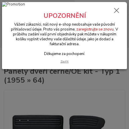
0
ks
+420 602 330 329
za
0 Kč
(Po-Pá, 9-18 hod.)
UPOZORNĚNÍ
Menu
Vážení zákazníci, náš nový e-shop neobsahuje vaše původní
přihlašovací údaje. Proto vás prosíme,
zaregistrujte se znovu
. V
průběhu zadání vaší první objednávky pak můžete v nákupním
Hledat
košíku vyplnit všechny vaše důležité údaje, jako je dodací a
fakturační adresa.
Děkujeme za pochopení.
Úvod
VW Brouk Typ 1 (1938 » 03)
Panely dveří černé/OE kit - Typ 1
(1955 » 64)
Zavřít
Panely dveří černé/OE kit - Typ 1
(1955 » 64)