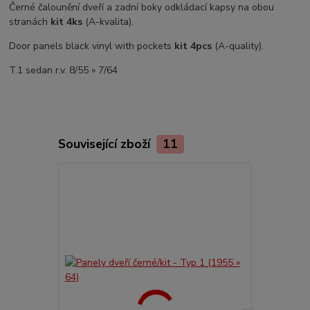
Černé čalounění dveří a zadní boky odkládací kapsy na obou
stranách
kit 4ks
(A-kvalita).
Door panels black vinyl with pockets
kit 4pcs
(A-quality).
T.1 sedan r.v. 8/55 » 7/64
Související zboží
11