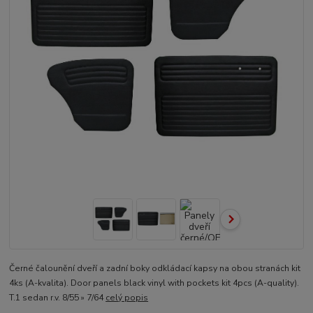
Černé čalounění dveří a zadní boky odkládací kapsy na obou stranách kit
4ks (A-kvalita). Door panels black vinyl with pockets kit 4pcs (A-quality).
T.1 sedan r.v. 8/55 » 7/64
celý popis