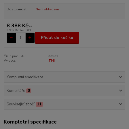
Dostupnost
Není skladem
8 388 Kč
/
ks
6 932 Kč
bez DPH
Přidat do košíku
Číslo produktu:
06509
Výrobce:
TMI
Kompletní specifikace
Komentáře
0
Související zboží
11
Kompletní specifikace