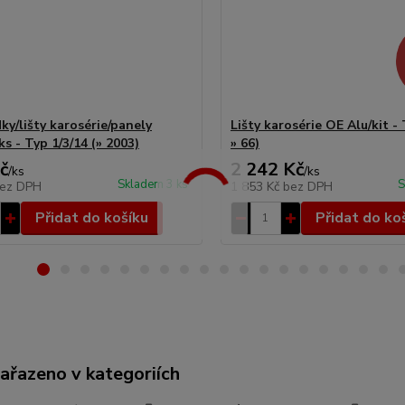
ky/lišty karosérie/panely
Lišty karosérie OE Alu/kit -
ks - Typ 1/3/14 (» 2003)
» 66)
č
2 242 Kč
/
ks
/
ks
Skladem 3 ks
S
ez DPH
1 853 Kč
bez DPH
Přidat do košíku
Přidat do ko
zařazeno v kategoriích