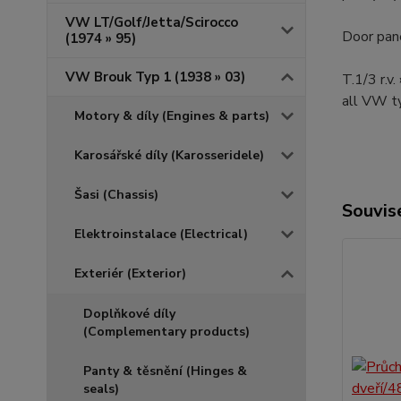
VW LT/Golf/Jetta/Scirocco
Door pan
(1974 » 95)
VW Brouk Typ 1 (1938 » 03)
T.1/3 r.v
all VW 
Motory & díly (Engines & parts)
Karosářské díly (Karosseridele)
Šasi (Chassis)
Souvise
Elektroinstalace (Electrical)
Exteriér (Exterior)
Doplňkové díly
(Complementary products)
Panty & těsnění (Hinges &
seals)