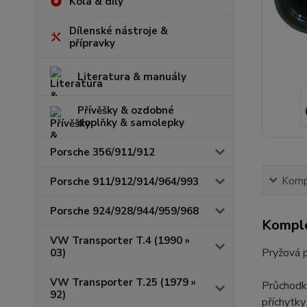
Kola & díly
Dílenské nástroje &
přípravky
Literatura & manuály
Přívěšky & ozdobné
doplňky & samolepky
Porsche 356/911/912
Kompl
Porsche 911/912/914/964/993
Porsche 924/928/944/959/968
Komple
VW Transporter T.4 (1990 »
Pryžová p
03)
VW Transporter T.25 (1979 »
Průchodku
92)
příchytky