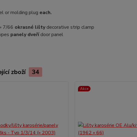
el or molding plug
each.
. » 7/66
okrasné lišty
decorative strip clamp
types
panely dveří
door panel
jící zboží
34
Akce