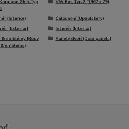
Karmann Ghia Typ
VW Bus Typ 2 (1967 » 79)
4
iér (Interior)
Čalounění (Upholstery)
riér (Exterior)
Interiér (Interior)
y & emblémy (Body
Panely dveří (Door panels)
 & emblems)
y!