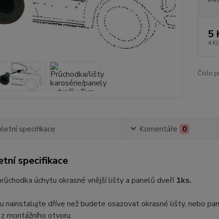
5 
4 Kč
Číslo p
etní specifikace
Komentáře
0
tní specifikace
růchodka úchytu okrasné vnější lišty a panelů dveří
1ks.
 nainstalujte dříve než budete osazovat okrasné lišty, nebo pa
 z montážního otvoru.