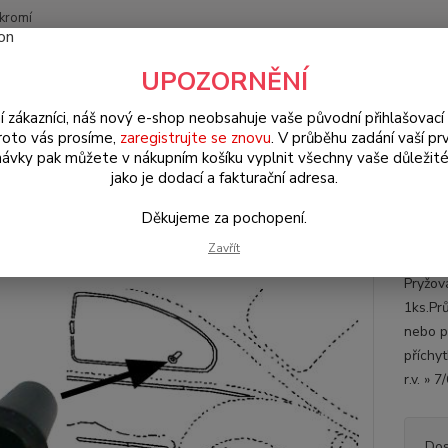
kromí
Nevíte
UPOZORNĚNÍ
Hledat
+420
(Po-Pá
í zákazníci, náš nový e-shop neobsahuje vaše původní přihlašovací 
roto vás prosíme,
zaregistrujte se znovu
. V průběhu zadání vaší prv
ávky pak můžete v nákupním košíku vyplnit všechny vaše důležité
W Brouk Typ 1 (1938 » 03)
Exteriér (Exterior)
Lišty & emblémy (Bod
jako je dodací a fakturační adresa.
 (» 2003)
Děkujeme za pochopení.
hodka/lišty karosérie/panely dve
Zavřít
Pryžov
1ks.Pr
nebo p
příchy
r.v. » 
Dos