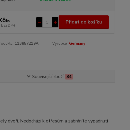
Kč
/
ks
Přidat do košíku
bez DPH
roduktu:
113857219A
Výrobce:
Germany
Související zboží
34
nely dveří. Nedochází k otřesům a zabráníte vypadnutí