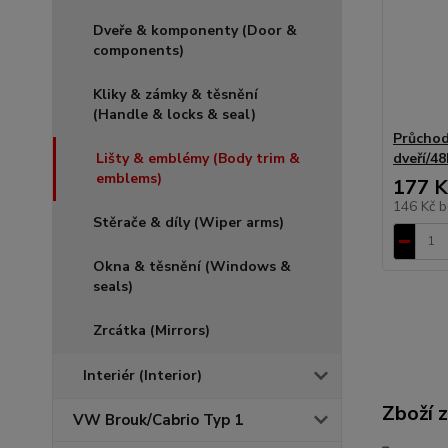
Dveře & komponenty (Door &
components)
Kliky & zámky & těsnění
(Handle & locks & seal)
Průchod
dveří/48
Lišty & emblémy (Body trim &
emblems)
177 K
146 Kč
b
Stěrače & díly (Wiper arms)
Okna & těsnění (Windows &
seals)
Zrcátka (Mirrors)
Interiér (Interior)
Zboží 
VW Brouk/Cabrio Typ 1