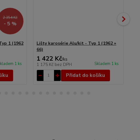
2 354 Kč
- 5 %
 Typ 1 (1962
Lišty karosérie Alu/kit - Typ 1 (1962 »
Pan
66)
64)
1 422 Kč
3 
/
ks
kladem 1 ks
Skladem 1 ks
1 175 Kč
bez DPH
3 
šíku
Přidat do košíku