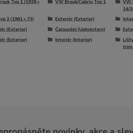
ouk Typ 1 (1938 »
VW Brouk/Cabrio Typ 1
VW 
14/3
p 3 (1961 » 73)
Exteriér (Exterior)
Inter
iér (Exterior)
Čalounění (Upholstery)
Exte
iér (Exterior)
Interiér (Interior)
Lišt
trim
epropásněte novinky, akce a slev