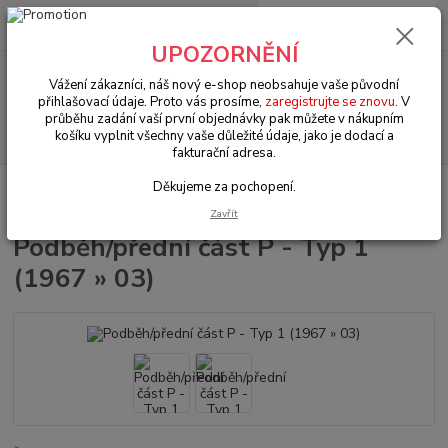
0
ks
+420 602 330 329
za
0 Kč
(Po-Pá, 9-18 hod.)
UPOZORNĚNÍ
Menu
Vážení zákazníci, náš nový e-shop neobsahuje vaše původní
přihlašovací údaje. Proto vás prosíme,
zaregistrujte se znovu
. V
průběhu zadání vaší první objednávky pak můžete v nákupním
Hledat
košíku vyplnit všechny vaše důležité údaje, jako je dodací a
fakturační adresa.
Děkujeme za pochopení.
Úvod
VW Brouk Typ 1 (1938 » 03)
Karosářské díly (Karosseridele)
Karosářské díly (Karosseridele)
Podběh/přední část P - Typ 1 (1967 » 03)
Zavřít
Podběh/přední část P - Typ 1
(1967 » 03)