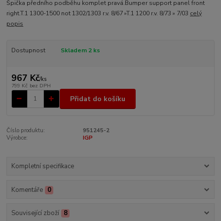
Špička předního podběhu komplet pravá.Bumper support panel front
right.T.1 1300-1500 not 1302/1303 r.v. 8/67 »T.1 1200 r.v. 8/73 » 7/03
celý
popis
Dostupnost
Skladem 2 ks
967 Kč
/
ks
799 Kč
bez DPH
Přidat do košíku
Číslo produktu:
951245-2
Výrobce:
IGP
Kompletní specifikace
Komentáře
0
Související zboží
8