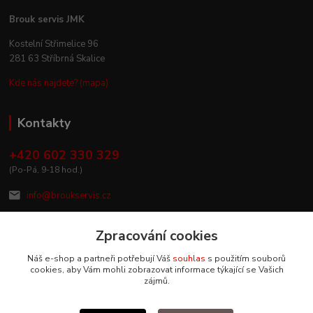
Brouk servis JMK
Kostelní Střimelice 96
281 63 Stříbrná Skalice
Kde nás najdete? (mapa)
Kontakty
+420 602 330 329
(Po-Pá, 9-18 hod.)
info@broukservis.cz
Zpracování cookies
Náš e-shop a partneři potřebují Váš
souhlas
s použitím souborů
cookies, aby Vám mohli zobrazovat informace týkající se Vašich
zájmů.