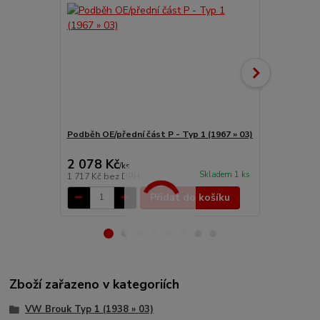
Podběh OE/přední část P - Typ 1 (1967 » 03)
Nárazníky-T 
(1967 »)
2 078 Kč
649 Kč
/
ks
/
ks
Skladem 1 ks
1 717 Kč
bez DPH
536 Kč
bez 
Přidat do košíku
Zboží zařazeno v kategoriích
VW Brouk Typ 1 (1938 » 03)