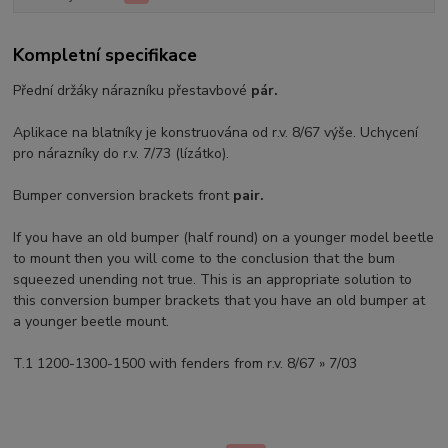
Kompletní specifikace
Přední držáky nárazníku přestavbové
pár.
Aplikace na blatníky je konstruována od r.v. 8/67 výše. Uchycení
pro nárazníky do r.v. 7/73 (lízátko).
Bumper conversion brackets front
pair.
If you have an old bumper (half round) on a younger model beetle
to mount then you will come to the conclusion that the bum
squeezed unending not true. This is an appropriate solution to
this conversion bumper brackets that you have an old bumper at
a younger beetle mount.
T.1 1200-1300-1500 with fenders from r.v. 8/67 » 7/03