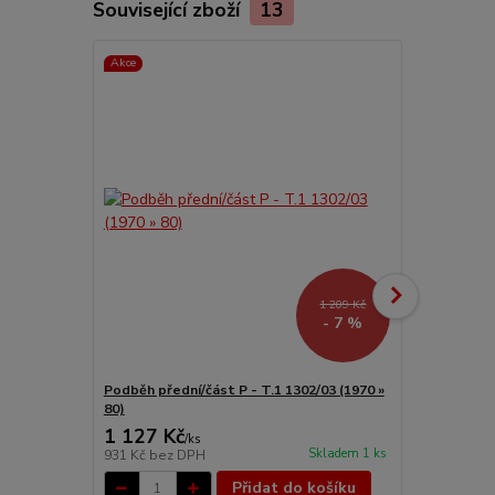
Související zboží
13
Akce
1 209 Kč
- 7 %
Podběh přední/část P - T.1 1302/03 (1970 »
Držák nárazn
80)
1 127 Kč
699 Kč
/
ks
/
ks
Skladem 1 ks
931 Kč
bez DPH
578 Kč
bez 
Přidat do košíku