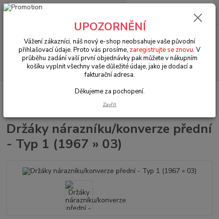
0
ks
+420 602 330 329
za
0 Kč
(Po-Pá, 9-18 hod.)
UPOZORNĚNÍ
Menu
Vážení zákazníci, náš nový e-shop neobsahuje vaše původní
přihlašovací údaje. Proto vás prosíme,
zaregistrujte se znovu
. V
průběhu zadání vaší první objednávky pak můžete v nákupním
Hledat
košíku vyplnit všechny vaše důležité údaje, jako je dodací a
fakturační adresa.
Děkujeme za pochopení.
Úvod
VW Brouk Typ 1 (1938 » 03)
Karosářské díly (Karosseridele)
Nárazníky & komponenty (Bumpers & components)
Držáky
Zavřít
nárazníku/konverze přední - Typ 1 (1967 » 03)
Držáky nárazníku/konverze přední
- Typ 1 (1967 » 03)