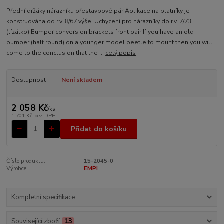
Přední držáky nárazníku přestavbové pár.Aplikace na blatníky je
konstruována od r.v. 8/67 výše. Uchycení pro nárazníky do r.v. 7/73
(lízátko).Bumper conversion brackets front pair.If you have an old
bumper (half round) on a younger model beetle to mount then you will
come to the conclusion that the ...
celý popis
Dostupnost
Není skladem
2 058 Kč
/
ks
1 701 Kč
bez DPH
Přidat do košíku
Číslo produktu:
15-2045-0
Výrobce:
EMPI
Kompletní specifikace
Související zboží
13