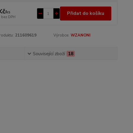
Kč
/
ks
Přidat do košíku
bez DPH
roduktu:
211609619
Výrobce:
WZANONI
Související zboží
18