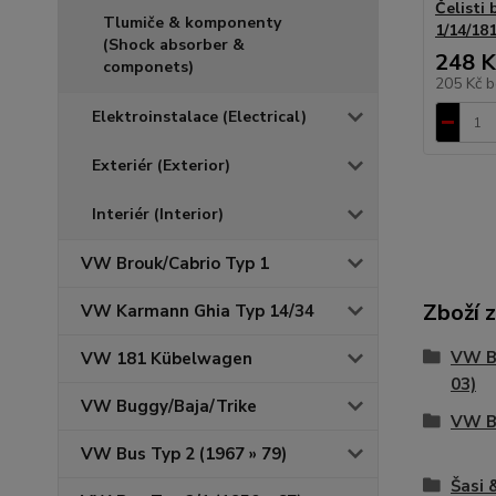
Čelisti 
Tlumiče & komponenty
1/14/181
(Shock absorber &
248 K
componets)
205 Kč
b
Elektroinstalace (Electrical)
Exteriér (Exterior)
Interiér (Interior)
VW Brouk/Cabrio Typ 1
Zboží 
VW Karmann Ghia Typ 14/34
VW Br
VW 181 Kübelwagen
03)
VW Buggy/Baja/Trike
VW Bu
VW Bus Typ 2 (1967 » 79)
Šasi 