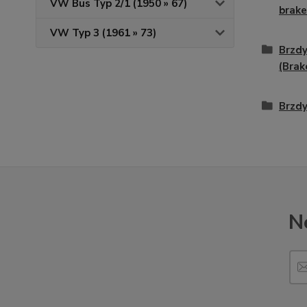
VW Bus Typ 2/1 (1950 » 67)
brake
VW Typ 3 (1961 » 73)
Brzdy
(Brak
Brzdy
N