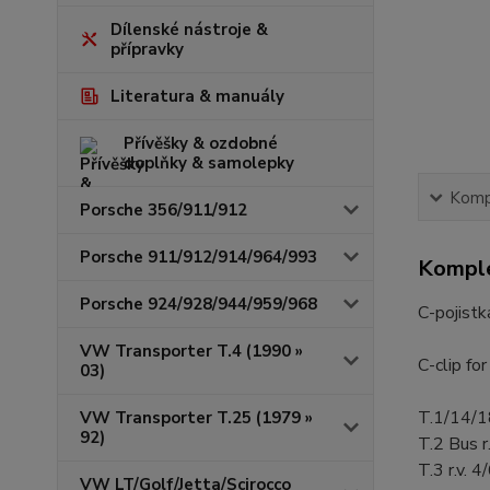
Dílenské nástroje &
přípravky
Literatura & manuály
Přívěšky & ozdobné
doplňky & samolepky
Kompl
Porsche 356/911/912
Porsche 911/912/914/964/993
Komple
Porsche 924/928/944/959/968
C-pojistk
VW Transporter T.4 (1990 »
C-clip fo
03)
T.1/14/18
VW Transporter T.25 (1979 »
92)
T.2 Bus r
T.3 r.v. 
VW LT/Golf/Jetta/Scirocco