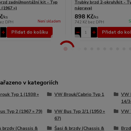
brzd zadní/montážní kit - Typ
Trubky brzd 2-okruh/kit - T
 (1967 »)
náprava)
č
898 Kč
/
ks
/
ks
Není skladem
S
ez DPH
742 Kč
bez DPH
Přidat do košíku
Přidat do ko
zařazeno v kategoriích
ouk Typ 1 (1938 »
VW Brouk/Cabrio Typ 1
VW 
14/3
s Typ 2 (1967 » 79)
VW Bus Typ 2/1 (1950 »
VW T
67)
& brzdy (Chassis &
Šasi & brzdy (Chassis &
Brzd