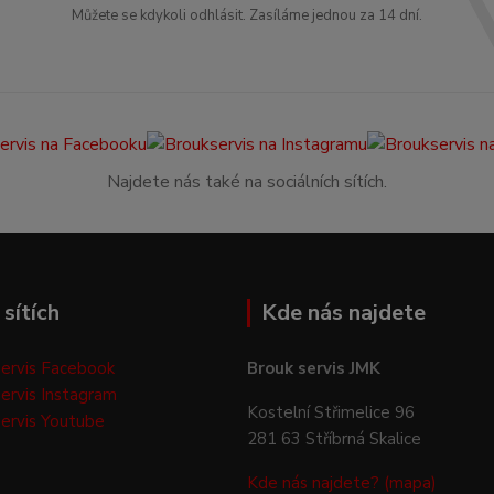
Můžete se kdykoli odhlásit. Zasíláme jednou za 14 dní.
Najdete nás také na sociálních sítích.
sítích
Kde nás najdete
ervis Facebook
Brouk servis JMK
ervis Instagram
Kostelní Střimelice 96
ervis Youtube
281 63 Stříbrná Skalice
Kde nás najdete? (mapa)