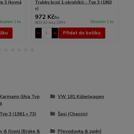
yp 3 (kyvná
Trubky brzd 1-okruh/kit - Typ 3 (1963
Roz
»)
(19
972 Kč
82
/
ks
kladem 1 ks
Skladem 1 ks
803 Kč
bez DPH
68
šíku
Přidat do košíku
Karmann Ghia Typ
VW 181 Kübelwagen
4
yp 3 (1961 » 73)
Šasi (Chassis)
y & řízení (Brake &
Převodovka & zadní