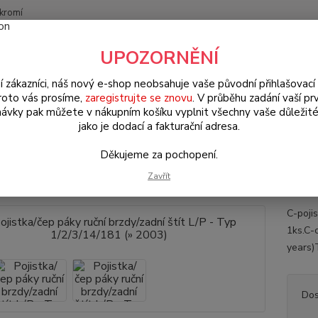
kromí
Nevíte
UPOZORNĚNÍ
Hledat
+420
(Po-Pá
í zákazníci, náš nový e-shop neobsahuje vaše původní přihlašovací 
roto vás prosíme,
zaregistrujte se znovu
. V průběhu zadání vaší prv
ávky pak můžete v nákupním košíku vyplnit všechny vaše důležité
W Brouk Typ 1 (1938 » 03)
Šasi (Chassis)
Brzdy (Brakes)
Pojis
jako je dodací a fakturační adresa.
stka/čep páky ruční brzdy/zadní š
Děkujeme za pochopení.
3)
Zavřít
C-pojis
1ks.C-c
years)T
Dos