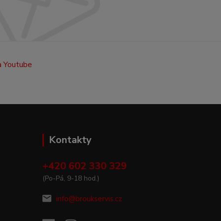
Kontakty
+420 602 330 329
(Po-Pá, 9-18 hod.)
info@broukservis.cz