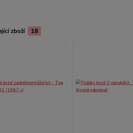
jící zboží
18