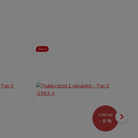
Akce
1 057 Kč
- 8 %