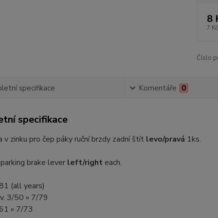
8 
7 Kč
Číslo p
etní specifikace
Komentáře
0
tní specifikace
a v zinku pro čep páky ruční brzdy zadní štít
levo/pravá
1ks.
r parking brake lever
left/right
each.
1 (all years)
.v. 3/50 » 7/79
4/61 » 7/73