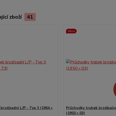
jící zboží
41
Akce
brzd/zadní L/P - Typ 3 (1964 »
Průchodky trubek brzd/paliv
(1950 » 03)