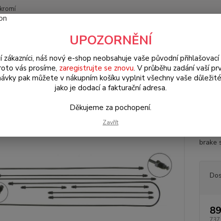
kromí
Nevíte
UPOZORNĚNÍ
Hledat
+420
(Po-Pá
í zákazníci, náš nový e-shop neobsahuje vaše původní přihlašovací 
roto vás prosíme,
zaregistrujte se znovu
. V průběhu zadání vaší prv
ávky pak můžete v nákupním košíku vyplnit všechny vaše důležité
W Typ 3 (1961 » 73)
Brzdy & řízení (Brake & steering parts)
Trubky 
jako je dodací a fakturační adresa.
ky brzd 2-okruh/kit - Typ 3 (IRS
Děkujeme za pochopení.
Zavřít
Brzdov
brake 
Dos
89
737