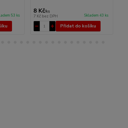
8 Kč
79
/
ks
ladem 53 ks
Skladem 43 ks
7 Kč
bez DPH
65
šíku
Přidat do košíku