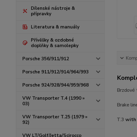
Dílenské nástroje &
přípravky
Literatura & manuály
Přívěšky & ozdobné
doplňky & samolepky
Kompl
Porsche 356/911/912
Porsche 911/912/914/964/993
Komple
Porsche 924/928/944/959/968
Brzdové 
VW Transporter T.4 (1990 »
03)
Brake lin
VW Transporter T.25 (1979 »
T.3
with
92)
VW LT/Golf/Jetta/Scirocco