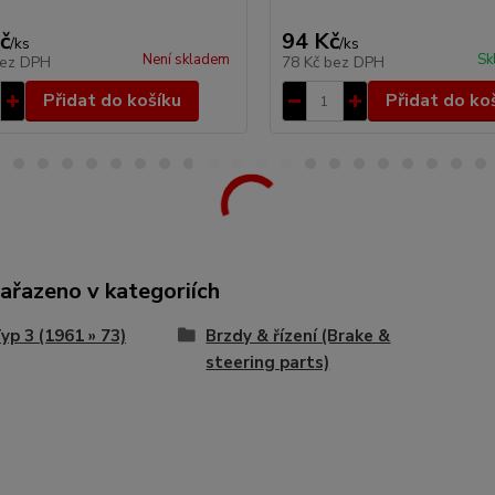
č
94 Kč
/
ks
/
ks
Není skladem
Sk
ez DPH
78 Kč
bez DPH
Přidat do košíku
Přidat do ko
zařazeno v kategoriích
p 3 (1961 » 73)
Brzdy & řízení (Brake &
steering parts)