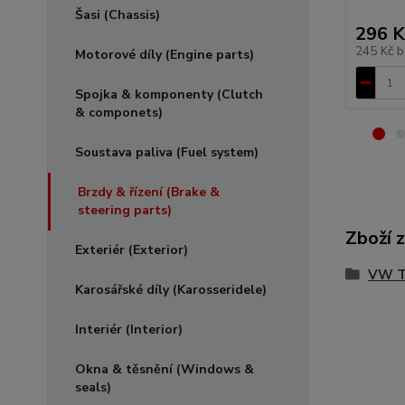
Šasi (Chassis)
296 K
245 Kč
b
Motorové díly (Engine parts)
Spojka & komponenty (Clutch
& componets)
Soustava paliva (Fuel system)
Brzdy & řízení (Brake &
steering parts)
Zboží 
Exteriér (Exterior)
VW Ty
Karosářské díly (Karosseridele)
Interiér (Interior)
Okna & těsnění (Windows &
seals)