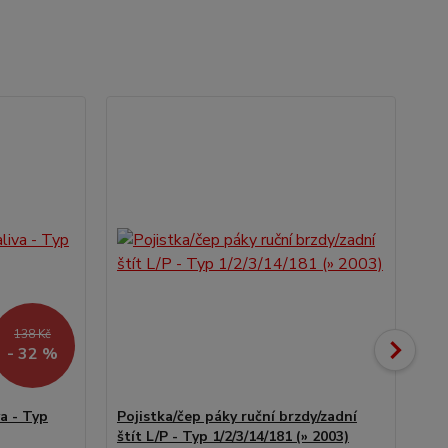
138 Kč
- 32 %
a - Typ
Pojistka/čep páky ruční brzdy/zadní
Pák
štít L/P - Typ 1/2/3/14/181 (» 2003)
1/3