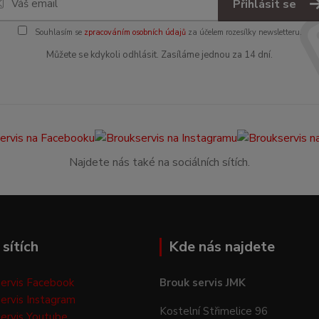
Přihlásit se
Souhlasím se
zpracováním osobních údajů
za účelem rozesílky newsletteru.
Můžete se kdykoli odhlásit. Zasíláme jednou za 14 dní.
Najdete nás také na sociálních sítích.
sítích
Kde nás najdete
ervis Facebook
Brouk servis JMK
ervis Instagram
Kostelní Střimelice 96
ervis Youtube