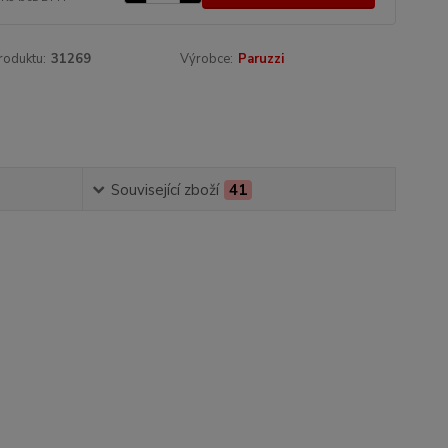
roduktu:
31269
Výrobce:
Paruzzi
Související zboží
41