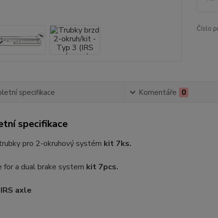
Číslo p
etní specifikace
Komentáře
0
tní specifikace
trubky pro 2-okruhový systém
kit 7ks.
e for a dual brake system
kit 7pcs.
 IRS axle