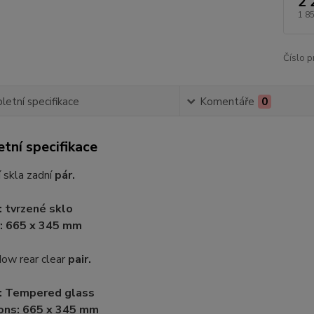
2 
1 8
Číslo p
etní specifikace
Komentáře
0
tní specifikace
í skla zadní
pár.
: tvrzené sklo
: 665 x 345 mm
dow rear clear
pair.
l: Tempered glass
ons: 665 x 345 mm