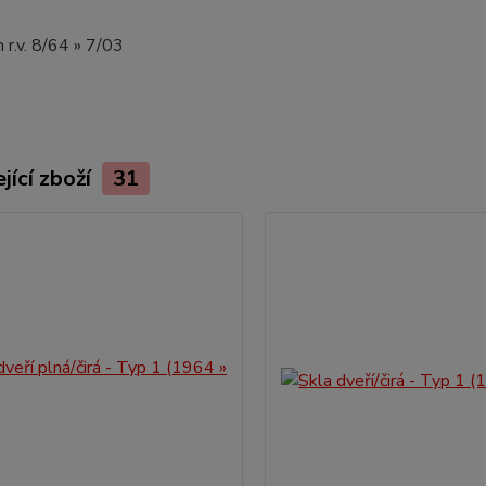
 r.v. 8/64 » 7/03
jící zboží
31