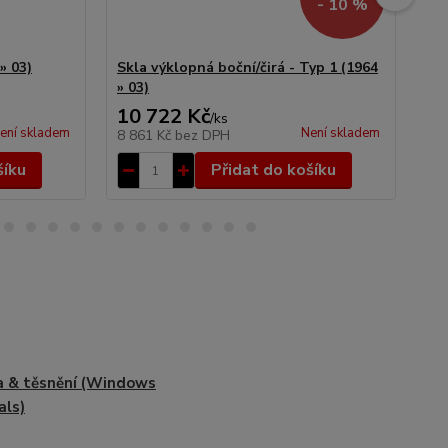
- 10 %
» 03)
Skla výklopná boční/čirá - Typ 1 (1964
Těs
» 03)
» 7
10 722 Kč
3 
/
ks
ení skladem
Není skladem
8 861 Kč
bez DPH
2 
šíku
Přidat do košíku
 & těsnění (Windows
als)