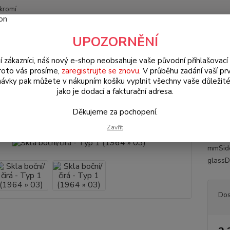
kromí
Nevíte
UPOZORNĚNÍ
Hledat
+420
(Po-Pá
í zákazníci, náš nový e-shop neobsahuje vaše původní přihlašovací 
roto vás prosíme,
zaregistrujte se znovu
. V průběhu zadání vaší prv
ávky pak můžete v nákupním košíku vyplnit všechny vaše důležité
W Brouk Typ 1 (1938 » 03)
Exteriér (Exterior)
Okna & těsnění (Wind
jako je dodací a fakturační adresa.
 boční/čirá - Typ 1 (1964 » 03)
Děkujeme za pochopení.
Zavřít
Čirá b
mmSide
glassD
Dos