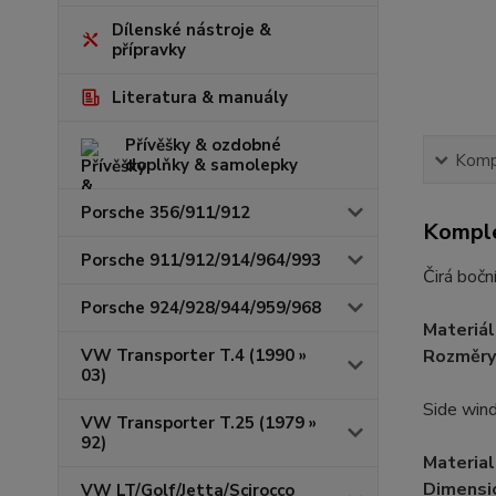
Dílenské nástroje &
přípravky
Literatura & manuály
Přívěšky & ozdobné
Kompl
doplňky & samolepky
Porsche 356/911/912
Komple
Porsche 911/912/914/964/993
Čirá bočn
Porsche 924/928/944/959/968
Materiál
VW Transporter T.4 (1990 »
Rozměry
03)
Side win
VW Transporter T.25 (1979 »
92)
Materia
Dimensi
VW LT/Golf/Jetta/Scirocco