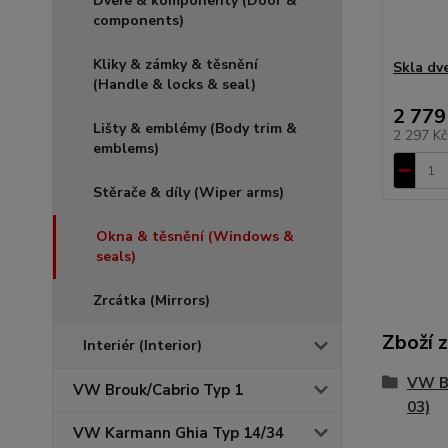
Dveře & komponenty (Door &
components)
Kliky & zámky & těsnění
Skla dve
(Handle & locks & seal)
2 779
Lišty & emblémy (Body trim &
2 297 K
emblems)
Stěrače & díly (Wiper arms)
Okna & těsnění (Windows &
seals)
Zrcátka (Mirrors)
Zboží 
Interiér (Interior)
VW Br
VW Brouk/Cabrio Typ 1
03)
VW Karmann Ghia Typ 14/34