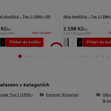
ří plná/čirá - Typ 1 (1964 » 03)
Skla dveří/čirá - Typ 1 (1964 
 Kč
2 198 Kč
/
ks
/
ks
Není skladem
N
č
bez DPH
1 817 Kč
bez DPH
Přidat do košíku
Přidat do ko
zařazeno v kategoriích
ouk Typ 1 (1938 »
Exteriér (Exterior)
Okna
& se