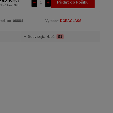
242 Kč
/
ks
Přidat do košíku
53 Kč
bez DPH
roduktu:
08884
Výrobce:
DORAGLASS
Související zboží
31