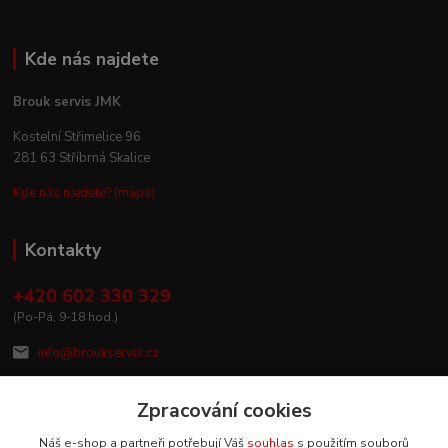
Kde nás najdete
Brouk servis JMK
Kostelní Střimelice 96
281 63 Stříbrná Skalice
Kde nás najdete? (mapa)
Kontakty
+420 602 330 329
(Po-Pá, 9-18 hod.)
info@broukservis.cz
Zpracování cookies
Náš e-shop a partneři potřebují Váš
souhlas
s použitím souborů