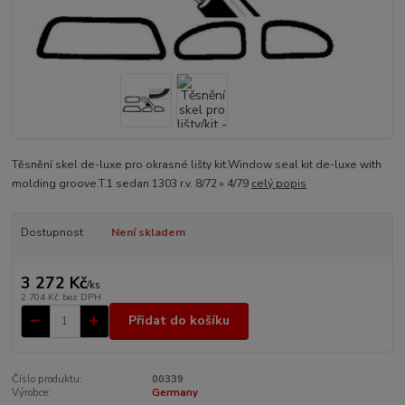
Těsnění skel de-luxe pro okrasné lišty kit.Window seal kit de-luxe with
molding groove.T.1 sedan 1303 r.v. 8/72 » 4/79
celý popis
Dostupnost
Není skladem
3 272 Kč
/
ks
2 704 Kč
bez DPH
Přidat do košíku
Číslo produktu:
00339
Výrobce:
Germany