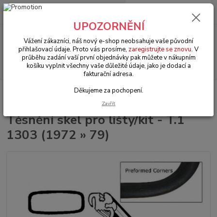
0
ks
+420 602 330 329
za
0 Kč
(Po-Pá, 9-18 hod.)
UPOZORNĚNÍ
Menu
Vážení zákazníci, náš nový e-shop neobsahuje vaše původní
přihlašovací údaje. Proto vás prosíme,
zaregistrujte se znovu
. V
průběhu zadání vaší první objednávky pak můžete v nákupním
Hledat
košíku vyplnit všechny vaše důležité údaje, jako je dodací a
fakturační adresa.
Děkujeme za pochopení.
Úvod
VW Brouk Typ 1 (1938 » 03)
Exteriér (Exterior)
Okna & těsnění
(Windows & seals)
Těsnění skel pro lišty/kit - T.1 1303 (1972 » 79)
Zavřít
Těsnění skel pro lišty/kit - T.1
1303 (1972 » 79)