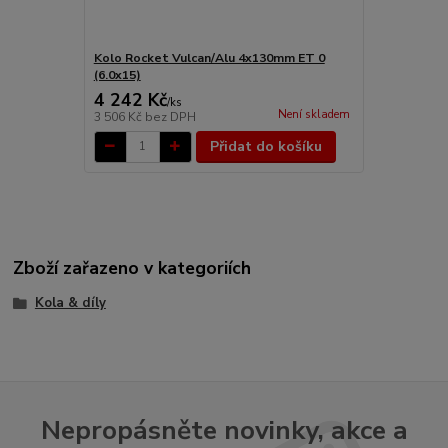
Kolo Rocket Vulcan/Alu 4x130mm ET 0
Buben brzd/z
(6.0x15)
» 73)
4 242 Kč
1 648 Kč
/
ks
Není skladem
3 506 Kč
bez DPH
1 362 Kč
bez
Přidat do košíku
Zboží zařazeno v kategoriích
Kola & díly
Nepropásněte novinky, akce a