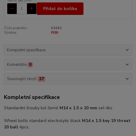
164 Kč
bez DPH
Přidat do košíku
Číslo produktu:
02492
Výrobce:
FEBI
Kompletní specifikace
Komentáře
0
Související zboží
37
Kompletní specifikace
Standardní šrouby kol černé
M14 x 1.5 x 20 mm
set 4ks.
Wheel bolts standard electrolytic black
M14 x 1.5 key 19 threat
20 ball
4pcs.