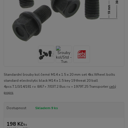
Standardní šrouby kol černé M14 x 1.5 x 20 mm set 4ks.Wheel bolts
standard electrolytic black M14 x 1.5 key 19 threat 20 ball
4pcs.T.1/3/14/181 r.v. 8/67 » 7/03T.2 Bus r.v. » 1979T.25 Transporter
celý
popis
Dostupnost
Skladem 9 ks
198 Kč
/
ks