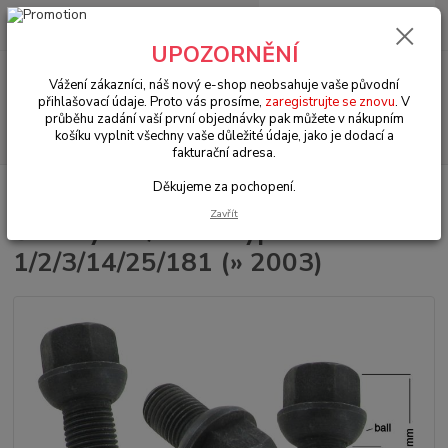
0
ks
+420 602 330 329
za
0 Kč
(Po-Pá, 9-18 hod.)
UPOZORNĚNÍ
Menu
Vážení zákazníci, náš nový e-shop neobsahuje vaše původní
přihlašovací údaje. Proto vás prosíme,
zaregistrujte se znovu
. V
průběhu zadání vaší první objednávky pak můžete v nákupním
Hledat
košíku vyplnit všechny vaše důležité údaje, jako je dodací a
fakturační adresa.
Děkujeme za pochopení.
Úvod
Kola & díly
Šrouby kol/Std - Typ 1/2/3/14/25/181 (» 2003)
Zavřít
Šrouby kol/Std - Typ
1/2/3/14/25/181 (» 2003)