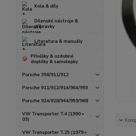
Kola & díly
Dílenské nástroje &
přípravky
Literatura & manuály
Přívěšky & ozdobné
doplňky & samolepky
Porsche 356/911/912
Porsche 911/912/914/964/993
Porsche 924/928/944/959/968
VW Transporter T.4 (1990 »
03)
Kompl
VW Transporter T.25 (1979 »