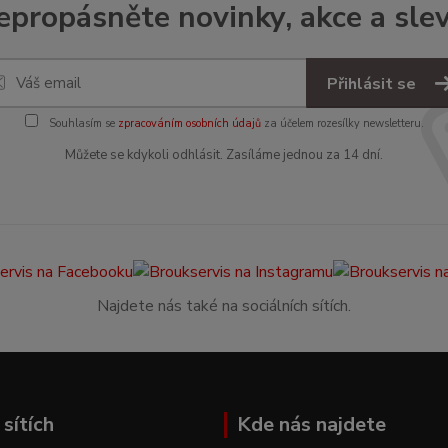
epropásněte novinky, akce a slev
Přihlásit se
Souhlasím se
zpracováním osobních údajů
za účelem rozesílky newsletteru.
Můžete se kdykoli odhlásit. Zasíláme jednou za 14 dní.
Najdete nás také na sociálních sítích.
sítích
Kde nás najdete