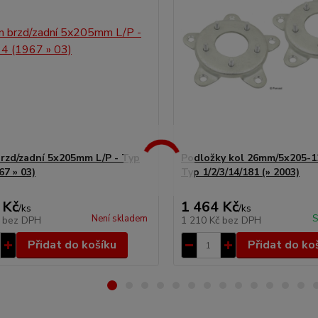
rzd/zadní 5x205mm L/P - Typ
Podložky kol 26mm/5x205-1
67 » 03)
Typ 1/2/3/14/181 (» 2003)
 Kč
1 464 Kč
/
ks
/
ks
Není skladem
S
č
bez DPH
1 210 Kč
bez DPH
Přidat do košíku
Přidat do ko