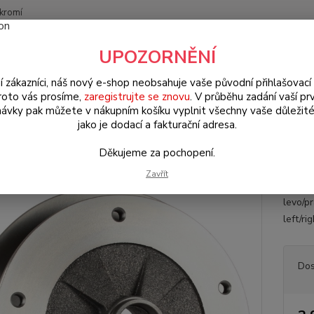
kromí
Nevíte
UPOZORNĚNÍ
Hledat
+420
(Po-Pá
í zákazníci, náš nový e-shop neobsahuje vaše původní přihlašovací 
roto vás prosíme,
zaregistrujte se znovu
. V průběhu zadání vaší prv
ávky pak můžete v nákupním košíku vyplnit všechny vaše důležité
W Brouk/Cabrio Typ 1
Šasi & brzdy (Chassis & brakes)
Kotouč brz
jako je dodací a fakturační adresa.
uč brzd/přední 5x205mm L/P - T
Děkujeme za pochopení.
Zavřít
Přední
levo/p
left/ri
Dos