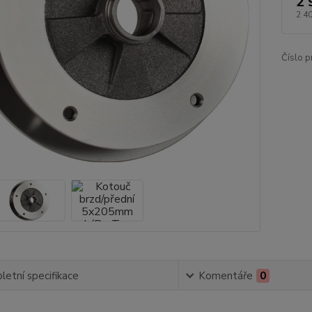
2 
2 4
Číslo p
etní specifikace
Komentáře
0