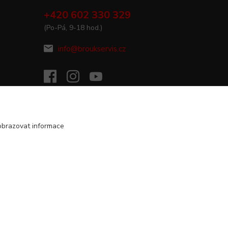
+420 602 330 329
(Po-Pá, 9-18 hod.)
info@broukservis.cz
obrazovat informace
Vytvořeno na
Eshop-rychle.cz