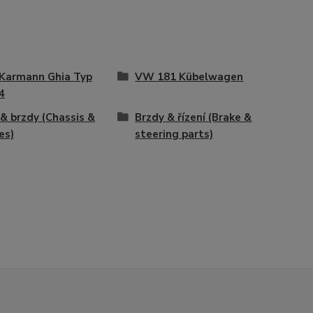
Karmann Ghia Typ
VW 181 Kübelwagen
4
 & brzdy (Chassis &
Brzdy & řízení (Brake &
es)
steering parts)