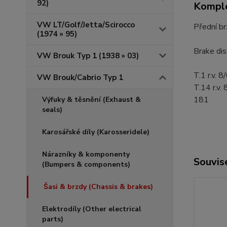
92)
Komple
VW LT/Golf/Jetta/Scirocco
Přední b
(1974 » 95)
Brake dis
VW Brouk Typ 1 (1938 » 03)
T.1 r.v. 
VW Brouk/Cabrio Typ 1
T.14 r.v.
181
Výfuky & těsnění (Exhaust &
seals)
Karosářské díly (Karosseridele)
Nárazníky & komponenty
Souvise
(Bumpers & components)
Šasi & brzdy (Chassis & brakes)
Elektrodíly (Other electrical
parts)