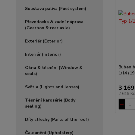
Soustava paliva (Fuel system)
Převodovka & zadní náprava
(Gearbox & rear axle)
Exteriér (Exterior)
Interiér (Interior)
Buben b
Okna & těsnění (Window &
1/14 (19
seals)
3 169
Světla (Lights and lenses)
2 619 K
Těsnění karosérie (Body
sealing)
Díly střechy (Parts of the roof)
Čalounění (Upholstery)