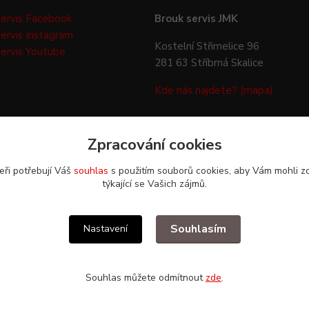
ervis Facebook
Brouk servis JMK
ervis Instagram
Kostelní Střimelice 96
ervis Youtube
281 63 Stříbrná Skalice
Kde nás najdete? (mapa)
Zpracování cookies
eři potřebují Váš
souhlas
s použitím souborů cookies, aby Vám mohli z
týkající se Vašich zájmů.
Upravit sběr cookies.
Souhlasím
Nastavení
Souhlas můžete odmítnout
zde
.