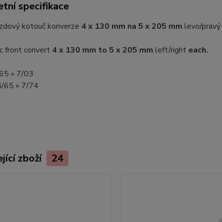
tní specifikace
rzdový kotouč konverze
4 x 130 mm na 5 x 205 mm
levo/prav
c front convert
4 x 130 mm to 5 x 205 mm
left/right
each.
8/65 » 7/03
 8/65 » 7/74
jící zboží
24