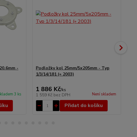
20.6mm -
Podložky kol 25mm/5x205mm - Typ
Po
1/3/14/181 (» 2003)
Typ
1 886 Kč
2 
/
ks
kladem 3 ks
Není skladem
1 559 Kč
bez DPH
1 
šíku
Přidat do košíku