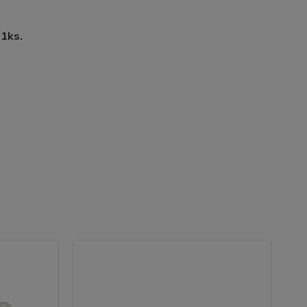
ý
1ks.