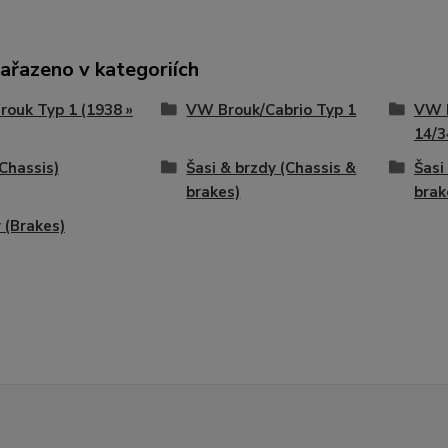
zařazeno v kategoriích
ouk Typ 1 (1938 »
VW Brouk/Cabrio Typ 1
VW 
14/3
(Chassis)
Šasi & brzdy (Chassis &
Šasi
brakes)
brak
 (Brakes)