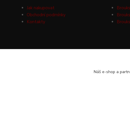
Jak nakupovat
Brouks
Obchodní podmínky
Brouks
Kontakty
Brouks
Náš e-shop a partn