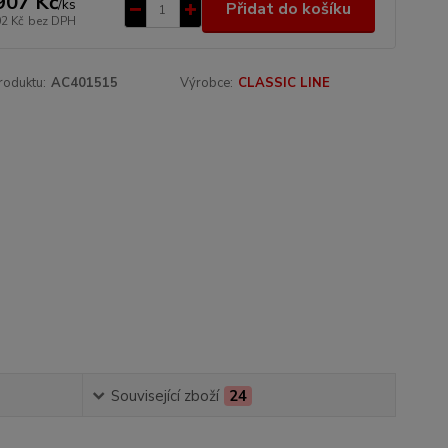
907 Kč
/
ks
Přidat do košíku
02 Kč
bez DPH
roduktu:
AC401515
Výrobce:
CLASSIC LINE
Související zboží
24