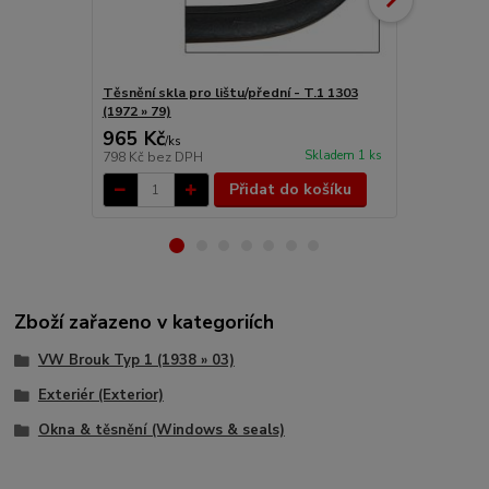
Těsnění skla pro lištu/přední - T.1 1303
Sklo čelní/či
(1972 » 79)
965 Kč
2 972 Kč
/
ks
Skladem 1 ks
798 Kč
bez DPH
2 456 Kč
bez
Přidat do košíku
Zboží zařazeno v kategoriích
VW Brouk Typ 1 (1938 » 03)
Exteriér (Exterior)
Okna & těsnění (Windows & seals)