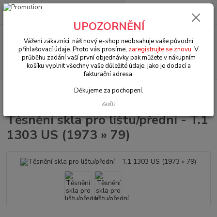
0
ks
+420 602 330 329
za
0 Kč
(Po-Pá, 9-18 hod.)
UPOZORNĚNÍ
Menu
Vážení zákazníci, náš nový e-shop neobsahuje vaše původní
přihlašovací údaje. Proto vás prosíme,
zaregistrujte se znovu
. V
průběhu zadání vaší první objednávky pak můžete v nákupním
Hledat
košíku vyplnit všechny vaše důležité údaje, jako je dodací a
fakturační adresa.
Děkujeme za pochopení.
Úvod
VW Brouk Typ 1 (1938 » 03)
Exteriér (Exterior)
Okna & těsnění
(Windows & seals)
Těsnění skla pro lištu/přední - T.1 1303 US (1973 » 79)
Zavřít
Těsnění skla pro lištu/přední - T.1
1303 US (1973 » 79)