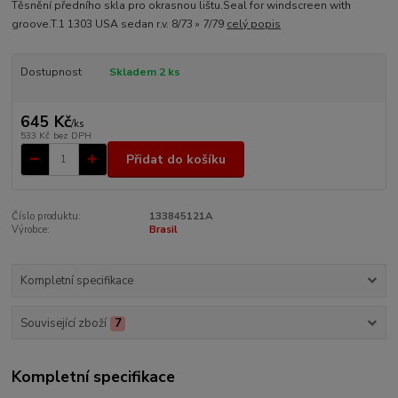
Těsnění předního skla pro okrasnou lištu.Seal for windscreen with
groove.T.1 1303 USA sedan r.v. 8/73 » 7/79
celý popis
Dostupnost
Skladem 2 ks
645 Kč
/
ks
533 Kč
bez DPH
Přidat do košíku
Číslo produktu:
133845121A
Výrobce:
Brasil
Kompletní specifikace
Související zboží
7
Kompletní specifikace