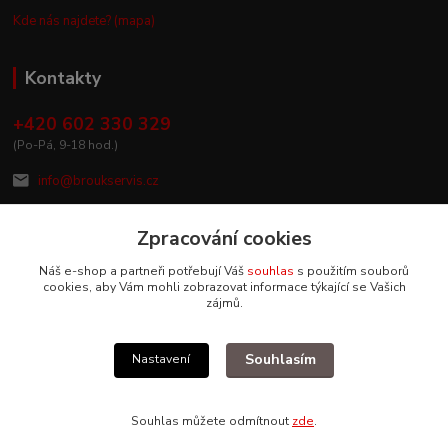
Kde nás najdete? (mapa)
Kontakty
+420 602 330 329
(Po-Pá, 9-18 hod.)
info@broukservis.cz
Zpracování cookies
Náš e-shop a partneři potřebují Váš
souhlas
s použitím souborů
cookies, aby Vám mohli zobrazovat informace týkající se Vašich
zájmů.
Souhlasím
Nastavení
Upravit sběr cookies.
Souhlas můžete odmítnout
zde
.
Vytvořeno na
Eshop-rychle.cz