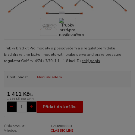
Trubky brzd kit.Pro modely s posilovačem a s regulátorem tlaku
brzd.Brake line kit.For models with brake servo and brake pressure
regulator.Golf r.v. 4/74 » 7/79 (1.1 - 1.8 incl. D)
celý popis
Dostupnost
Není skladem
1 411 Kč
/
ks
1 166 Kč
bez DPH
Přidat do košíku
Číslo produktu:
171698000B
Výrobce:
CLASSIC LINE