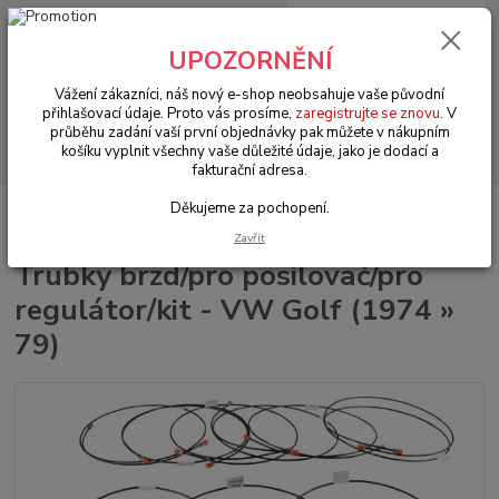
0
ks
+420 602 330 329
za
0 Kč
(Po-Pá, 9-18 hod.)
UPOZORNĚNÍ
Menu
Vážení zákazníci, náš nový e-shop neobsahuje vaše původní
přihlašovací údaje. Proto vás prosíme,
zaregistrujte se znovu
. V
průběhu zadání vaší první objednávky pak můžete v nákupním
Hledat
košíku vyplnit všechny vaše důležité údaje, jako je dodací a
fakturační adresa.
Děkujeme za pochopení.
Úvod
VW LT/Golf/Jetta/Scirocco (1974 » 95)
Brzdy (Brakes)
Trubky
brzd/pro posilovač/pro regulátor/kit - VW Golf (1974 » 79)
Zavřít
Trubky brzd/pro posilovač/pro
regulátor/kit - VW Golf (1974 »
79)