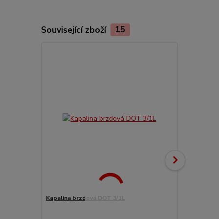
Související zboží
15
Kapalina brzdová DOT 3/1L
Trubky brzd
regulátoru/k