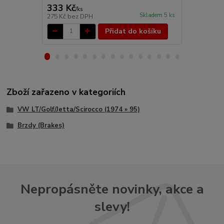
333 Kč
1 092 Kč
/
ks
Skladem 5 ks
275 Kč
bez DPH
902 Kč
bez 
Přidat do košíku
Zboží zařazeno v kategoriích
VW LT/Golf/Jetta/Scirocco (1974 » 95)
Brzdy (Brakes)
Nepropásněte novinky, akce a
slevy!