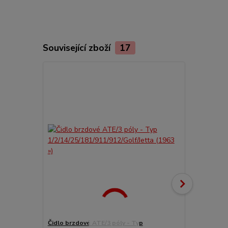
Související zboží
17
Čidlo brzdové ATE/3 póly - Typ
Váleček brzd