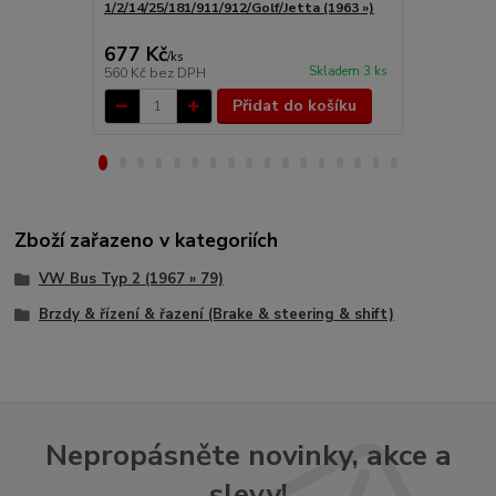
1/2/14/25/181/911/912/Golf/Jetta (1963 »)
(1963 »)
677 Kč
789 Kč
/
ks
/
ks
Skladem 3 ks
560 Kč
bez DPH
652 Kč
bez 
Přidat do košíku
Zboží zařazeno v kategoriích
VW Bus Typ 2 (1967 » 79)
Brzdy & řízení & řazení (Brake & steering & shift)
Nepropásněte novinky, akce a
slevy!