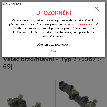
0
ks
+420 602 330 329
za
0 Kč
(Po-Pá, 9-18 hod.)
UPOZORNĚNÍ
Menu
Vážení zákazníci, náš nový e-shop neobsahuje vaše původní
přihlašovací údaje. Proto vás prosíme,
zaregistrujte se znovu
. V
průběhu zadání vaší první objednávky pak můžete v nákupním
Hledat
košíku vyplnit všechny vaše důležité údaje, jako je dodací a
fakturační adresa.
Děkujeme za pochopení.
Úvod
VW Bus Typ 2 (1967 » 79)
Brzdy & řízení & řazení (Brake & steering
& shift)
Válec brzd/hlavní - Typ 2 (1967 » 69)
Zavřít
Válec brzd/hlavní - Typ 2 (1967 »
69)