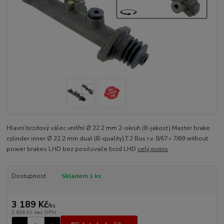
Hlavní brzdový válec vnitřní Ø 22.2 mm 2-okruh (B-jakost).Master brake
cylinder inner Ø 22.2 mm dual (B-quality).T.2 Bus r.v. 8/67 » 7/69 without
power brakes LHD bez posilovače brzd LHD
celý popis
Dostupnost
Skladem 1 ks
3 189 Kč
/
ks
2 636 Kč
bez DPH