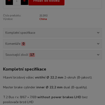
Přidat do košíku
Číslo produktu:
21202
Výrobce:
China
Kompletní specifikace
Komentáře
0
Související zboží
17
Kompletní specifikace
Hlavní brzdový válec
vnitřní Ø 22.2 mm
2-okruh (B-jakost).
Master brake cylinder
inner Ø 22.2 mm
dual (B-quality).
T.2 Bus r.v. 8/67 » 7/69
without power brakes LHD
bez
posilovače brzd LHD