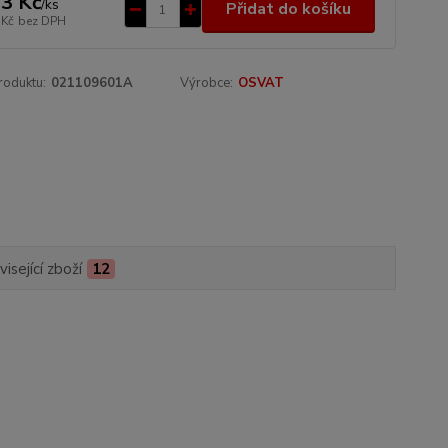
3 Kč
/
ks
Přidat do košíku
 Kč
bez DPH
roduktu:
021109601A
Výrobce:
OSVAT
isející zboží
12