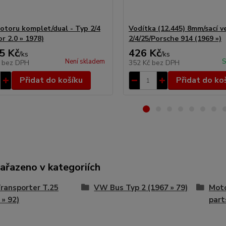
otoru komplet/dual - Typ 2/4
Vodítka (12.445) 8mm/sací ve
r 2.0 » 1978)
2/4/25/Porsche 914 (1969 »)
5 Kč
426 Kč
/
ks
/
ks
Není skladem
S
č
bez DPH
352 Kč
bez DPH
Přidat do košíku
Přidat do ko
zařazeno v kategoriích
ransporter T.25
VW Bus Typ 2 (1967 » 79)
Moto
 » 92)
part