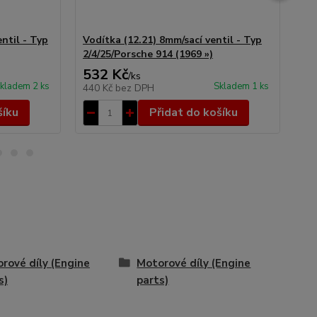
ntil - Typ
Vodítka (12.21) 8mm/sací ventil - Typ
Vod
2/4/25/Porsche 914 (1969 »)
2/4
532 Kč
6
/
ks
kladem 2 ks
Skladem 1 ks
440 Kč
bez DPH
57
šíku
Přidat do košíku
rové díly (Engine
Motorové díly (Engine
s)
parts)