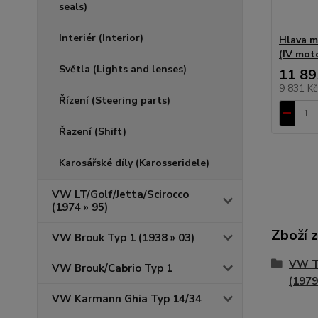
seals)
Interiér (Interior)
Hlava m
(IV moto
Světla (Lights and lenses)
11 89
9 831 K
Řízení (Steering parts)
Řazení (Shift)
Karosářské díly (Karosseridele)
VW LT/Golf/Jetta/Scirocco
(1974 » 95)
Zboží 
VW Brouk Typ 1 (1938 » 03)
VW T
VW Brouk/Cabrio Typ 1
(1979
VW Karmann Ghia Typ 14/34