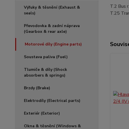
T.2 Bus r
Výfuky & těsnění (Exhaust &
T.25 Tra
seals)
Převodovka & zadní náprava
(Gearbox & rear axle)
Souvise
Motorové díly (Engine parts)
Soustava paliva (Fuel)
Tlumiče & díly (Shock
absorbers & springs)
Brzdy (Brake)
Elektrodíly (Electrical parts)
Exteriér (Exterior)
Okna & těsnění (Windows &