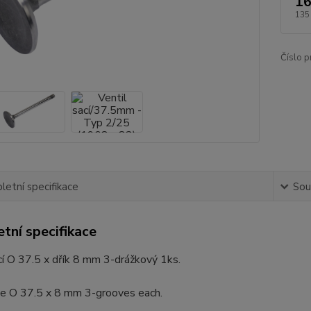
16
135
Číslo p
etní specifikace
Souv
tní specifikace
cí O 37.5 x dřík 8 mm 3-drážkový 1ks.
ve O 37.5 x 8 mm 3-grooves each.