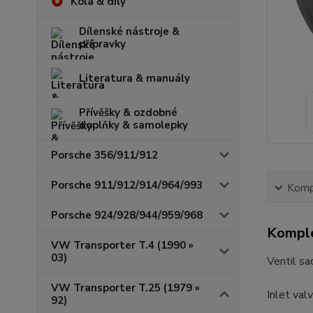
Kola & díly
Dílenské nástroje &
přípravky
Literatura & manuály
Přívěšky & ozdobné
doplňky & samolepky
Porsche 356/911/912
Porsche 911/912/914/964/993
Kompl
Porsche 924/928/944/959/968
Komple
VW Transporter T.4 (1990 »
03)
Ventil sa
VW Transporter T.25 (1979 »
Inlet val
92)