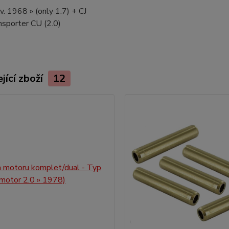
.v. 1968 » (only 1.7) + CJ
nsporter CU (2.0)
jící zboží
12