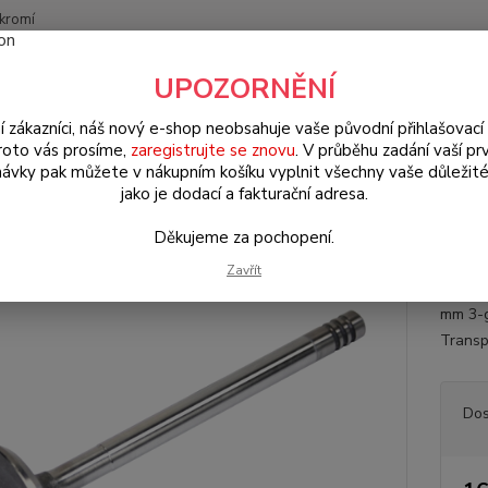
kromí
Nevíte
UPOZORNĚNÍ
Hledat
+420
(Po-Pá
í zákazníci, náš nový e-shop neobsahuje vaše původní přihlašovací 
roto vás prosíme,
zaregistrujte se znovu
. V průběhu zadání vaší prv
ávky pak můžete v nákupním košíku vyplnit všechny vaše důležité
W Transporter T.25 (1979 » 92)
Motorové díly (Engine parts)
Venti
jako je dodací a fakturační adresa.
il sací/37.5mm - Typ 2/25 (1968
Děkujeme za pochopení.
Zavřít
Ventil 
mm 3-g
Transp
Dos