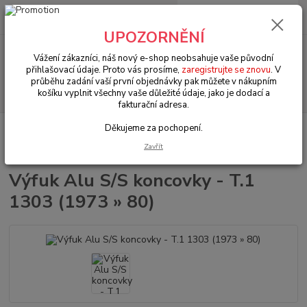
0
ks
+420 602 330 329
za
0 Kč
(Po-Pá, 9-18 hod.)
UPOZORNĚNÍ
Menu
Vážení zákazníci, náš nový e-shop neobsahuje vaše původní
přihlašovací údaje. Proto vás prosíme,
zaregistrujte se znovu
. V
průběhu zadání vaší první objednávky pak můžete v nákupním
Hledat
košíku vyplnit všechny vaše důležité údaje, jako je dodací a
fakturační adresa.
Děkujeme za pochopení.
Úvod
VW Brouk Typ 1 (1938 » 03)
Motory & díly (Engines & parts)
Výfuky & těsnění (Exhaust & gasket)
Výfuk Alu S/S koncovky - T.1 1303
Zavřít
(1973 » 80)
Výfuk Alu S/S koncovky - T.1
1303 (1973 » 80)