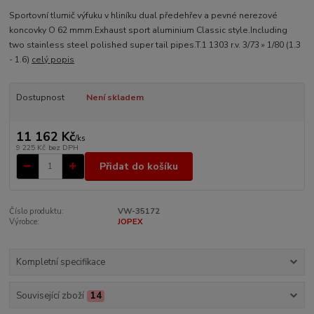
Sportovní tlumič výfuku v hliníku dual předehřev a pevné nerezové
koncovky O 62 mmm.Exhaust sport aluminium Classic style.Including
two stainless steel polished super tail pipes.T.1 1303 r.v. 3/73 » 1/80 (1.3
- 1.6)
celý popis
Dostupnost
Není skladem
11 162 Kč
/
ks
9 225 Kč
bez DPH
Přidat do košíku
Číslo produktu:
VW-35172
Výrobce:
JOPEX
Kompletní specifikace
Související zboží
14