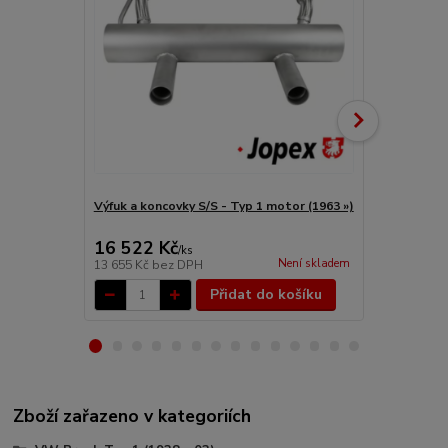
Výfuk a koncovky S/S - Typ 1 motor (1963 »)
Svod výfuku-
16 522 Kč
1 635 Kč
/
ks
Není skladem
13 655 Kč
bez DPH
1 351 Kč
bez
Přidat do košíku
Zboží zařazeno v kategoriích