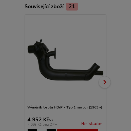
Související zboží
21
Výměník tepla HD/P - Typ 1 motor (1963 »)
Trubka topen
(1963 »)
4 952 Kč
1 122 Kč
/
ks
Není skladem
4 093 Kč
bez DPH
927 Kč
bez 