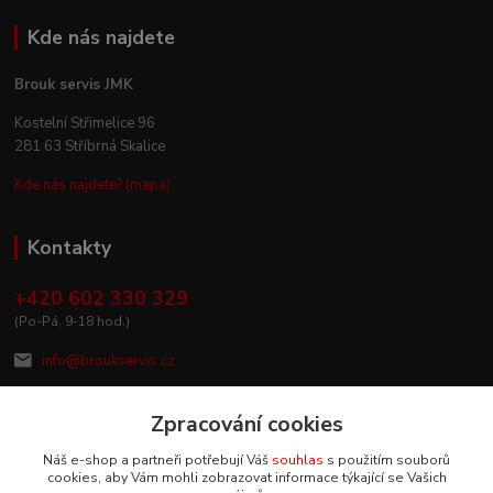
Kde nás najdete
Brouk servis JMK
Kostelní Střimelice 96
281 63 Stříbrná Skalice
Kde nás najdete? (mapa)
Kontakty
+420 602 330 329
(Po-Pá, 9-18 hod.)
info@broukservis.cz
Zpracování cookies
Náš e-shop a partneři potřebují Váš
souhlas
s použitím souborů
cookies, aby Vám mohli zobrazovat informace týkající se Vašich