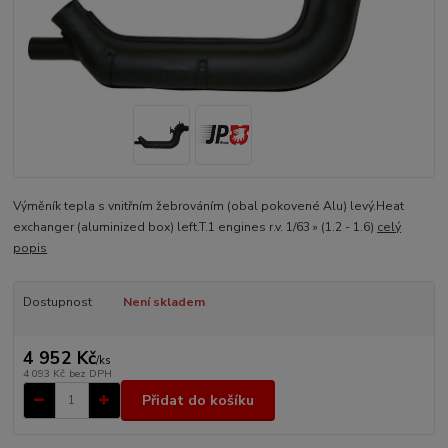
Výměník tepla s vnitřním žebrováním (obal pokovené Alu) levý.Heat
exchanger (aluminized box) left.T.1 engines r.v. 1/63 » (1.2 - 1.6)
celý
popis
Dostupnost
Není skladem
4 952 Kč
/
ks
4 093 Kč
bez DPH
Přidat do košíku