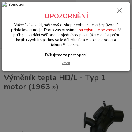
0
ks
+420 602 330 329
za
0 Kč
(Po-Pá, 9-18 hod.)
UPOZORNĚNÍ
Menu
Vážení zákazníci, náš nový e-shop neobsahuje vaše původní
přihlašovací údaje. Proto vás prosíme,
zaregistrujte se znovu
. V
průběhu zadání vaší první objednávky pak můžete v nákupním
Hledat
košíku vyplnit všechny vaše důležité údaje, jako je dodací a
fakturační adresa.
Děkujeme za pochopení.
Úvod
VW Brouk Typ 1 (1938 » 03)
Motory & díly (Engines & parts)
Výfuky & těsnění (Exhaust & gasket)
Výměník tepla HD/L - Typ 1 motor
Zavřít
(1963 »)
Výměník tepla HD/L - Typ 1
motor (1963 »)