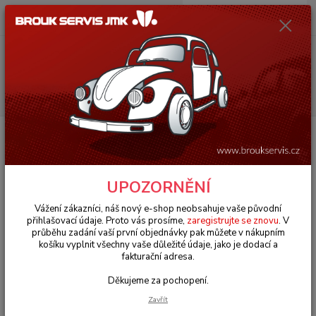
0
ks
+420 602 330 329
za
0 Kč
(Po-Pá, 9-18 hod.)
Menu
Hledat
Úvod
VW Brouk Typ 1 (1938 » 03)
Motory & díly (Engines & parts)
Výfuky & těsnění (Exhaust & gasket)
Výměník tepla chrom/L - Typ 1 motor
(1963 »)
Výměník tepla chrom/L - Typ 1
UPOZORNĚNÍ
motor (1963 »)
Vážení zákazníci, náš nový e-shop neobsahuje vaše původní
přihlašovací údaje. Proto vás prosíme,
zaregistrujte se znovu
. V
průběhu zadání vaší první objednávky pak můžete v nákupním
košíku vyplnit všechny vaše důležité údaje, jako je dodací a
fakturační adresa.
Děkujeme za pochopení.
Zavřít