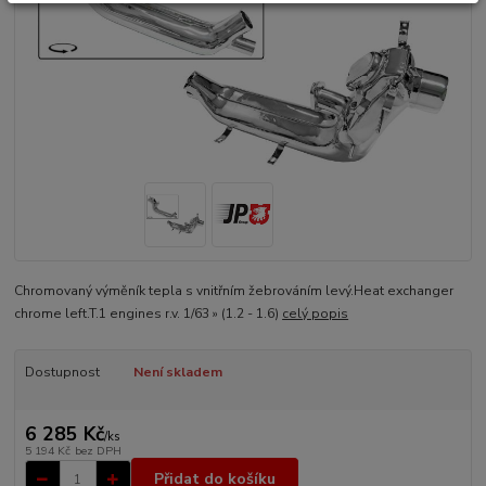
Chromovaný výměník tepla s vnitřním žebrováním levý.Heat exchanger
chrome left.T.1 engines r.v. 1/63 » (1.2 - 1.6)
celý popis
Dostupnost
Není skladem
6 285 Kč
/
ks
5 194 Kč
bez DPH
Přidat do košíku