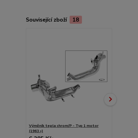
Související zboží
18
Výměník tepla chrom/P - Typ 1 motor
Trubka topen
(1963 »)
(1963 »)