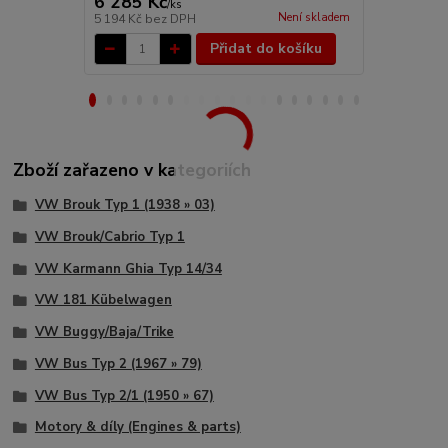
6 285 Kč
1 122 Kč
/
ks
Není skladem
5 194 Kč
bez DPH
927 Kč
bez 
Přidat do košíku
Zboží zařazeno v kategoriích
VW Brouk Typ 1 (1938 » 03)
VW Brouk/Cabrio Typ 1
VW Karmann Ghia Typ 14/34
VW 181 Kübelwagen
VW Buggy/Baja/Trike
VW Bus Typ 2 (1967 » 79)
VW Bus Typ 2/1 (1950 » 67)
Motory & díly (Engines & parts)