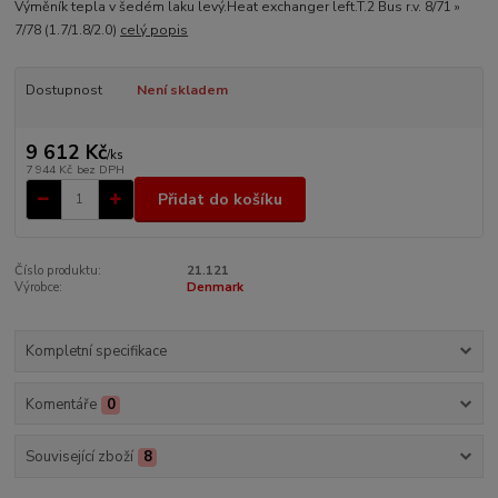
Výměník tepla v šedém laku levý.Heat exchanger left.T.2 Bus r.v. 8/71 »
7/78 (1.7/1.8/2.0)
celý popis
Dostupnost
Není skladem
9 612 Kč
/
ks
7 944 Kč
bez DPH
Přidat do košíku
Číslo produktu:
21.121
Výrobce:
Denmark
Kompletní specifikace
Komentáře
0
Související zboží
8