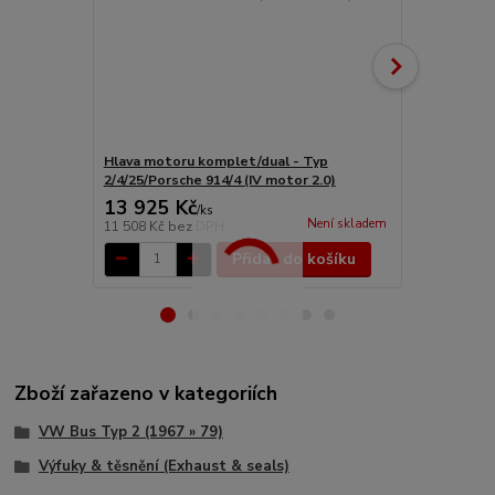
Hlava motoru komplet/dual - Typ
Výměník tepl
2/4/25/Porsche 914/4 (IV motor 2.0)
13 925 Kč
9 612 Kč
/
ks
Není skladem
11 508 Kč
bez DPH
7 944 Kč
bez
Přidat do košíku
Zboží zařazeno v kategoriích
VW Bus Typ 2 (1967 » 79)
Výfuky & těsnění (Exhaust & seals)