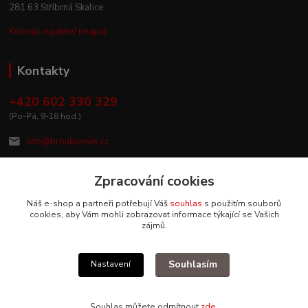
281 63 Stříbrná Skalice
Kde nás najdete? (mapa)
Kontakty
+420 602 330 329
(Po-Pá, 9-18 hod.)
info@broukservis.cz
Zpracování cookies
Náš e-shop a partneři potřebují Váš
souhlas
s použitím souborů
cookies, aby Vám mohli zobrazovat informace týkající se Vašich
zájmů.
Souhlasím
Nastavení
Upravit sběr cookies.
Souhlas můžete odmítnout
zde
.