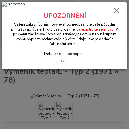
0
ks
+420 602 330 329
za
0 Kč
(Po-Pá, 9-18 hod.)
UPOZORNĚNÍ
Menu
Vážení zákazníci, náš nový e-shop neobsahuje vaše původní
přihlašovací údaje. Proto vás prosíme,
zaregistrujte se znovu
. V
průběhu zadání vaší první objednávky pak můžete v nákupním
Hledat
košíku vyplnit všechny vaše důležité údaje, jako je dodací a
fakturační adresa.
Děkujeme za pochopení.
Úvod
VW Bus Typ 2 (1967 » 79)
Výfuky & těsnění (Exhaust & seals)
Výměník tepla/L - Typ 2 (1971 » 78)
Zavřít
Výměník tepla/L - Typ 2 (1971 »
78)