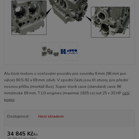
Alu blok motoru s ocelovými pouzdry pro svorníky 8 mm (96 mm pro
válce) 90.5-92 x 69 mm zdvih. V spodní části jsou tři otvory, pro přední
nosnou příčku (montáž Bus). Super stock case (standard) case 96
mm/stroke 69 mm. T.1/3 engines (maximal 1835 cc) not 25 + 30 HP
celý
popis
Dostupnost
Není skladem
34 845 Kč
/
ks
28 798 Kč
bez DPH