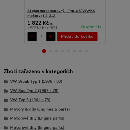
Stojan motoru/pevný - Typ 1/3/IV/WBX
Hlava motor
motory (1.2-2.1)
1/3/CT/CZ m
1 822 Kč
15 395 
/
ks
Skladem 2 ks
1 506 Kč
bez DPH
12 723 Kč
be
Přidat do košíku
Zboží zařazeno v kategoriích
VW Brouk Typ 1 (1938 » 03)
VW Bus Typ 2 (1967 » 79)
VW Typ 3 (1961 » 73)
Motory & díly (Engines & parts)
Motorové díly (Engine parts)
Motorové díly (Engine parts)