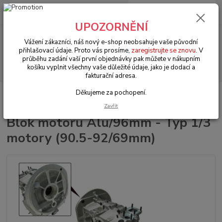
0
ks
+420 602 330 329
za
0 Kč
(Po-Pá, 9-18 hod.)
UPOZORNĚNÍ
Menu
Vážení zákazníci, náš nový e-shop neobsahuje vaše původní
přihlašovací údaje. Proto vás prosíme,
zaregistrujte se znovu
. V
průběhu zadání vaší první objednávky pak můžete v nákupním
Hledat
košíku vyplnit všechny vaše důležité údaje, jako je dodací a
fakturační adresa.
Děkujeme za pochopení.
Úvod
VW Bus Typ 2 (1967 » 79)
Motorové díly (Engine parts)
Blok
motoru Alu/96mm - Typ 1/3 motory (90.5-92/69mm)
Zavřít
Blok motoru Alu/96mm - Typ 1/3
motory (90.5-92/69mm)