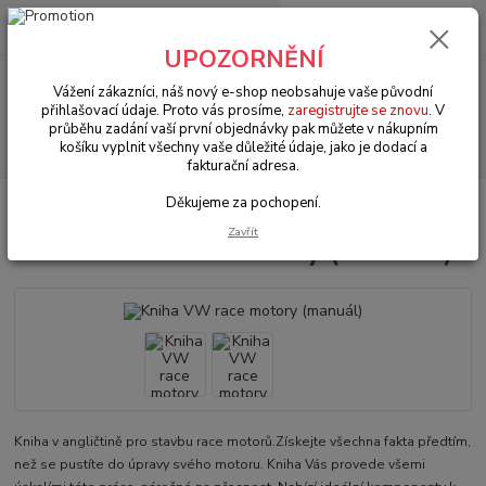
0
ks
+420 602 330 329
za
0 Kč
(Po-Pá, 9-18 hod.)
UPOZORNĚNÍ
Menu
Vážení zákazníci, náš nový e-shop neobsahuje vaše původní
přihlašovací údaje. Proto vás prosíme,
zaregistrujte se znovu
. V
průběhu zadání vaší první objednávky pak můžete v nákupním
Hledat
košíku vyplnit všechny vaše důležité údaje, jako je dodací a
fakturační adresa.
Děkujeme za pochopení.
Úvod
Literatura & manuály
Kniha VW race motory (manuál)
Zavřít
Kniha VW race motory (manuál)
Kniha v angličtině pro stavbu race motorů.Získejte všechna fakta předtím,
než se pustíte do úpravy svého motoru. Kniha Vás provede všemi