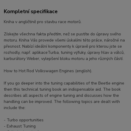
Kompletní specifikace
Kniha v angličtině pro stavbu race motorů.
Získejte všechna fakta předtím, než se pustíte do úpravy svého
motoru. Kniha Vás provede všemi úskalími této práce, náročné na
přesnost. Nabízí ideální komponenty k úpravě pro kterou jste se
rozhodly, např. aplikaceTurba, tuning výfuky, úpravy hlav a válců,
karburátory Weber, vylepšení bloku motoru a jeho různých částí.
How to Hot Rod Volkswagen Engines (english).
If you go deeper into the tuning capabilities of the Beetle engine
then this technical tuning book an indispensable aid. The book
describes all aspects of engine tuning and discusses how the
handling can be improved. The following topics are dealt with
include the:
- Turbo opportunities
- Exhaust Tuning