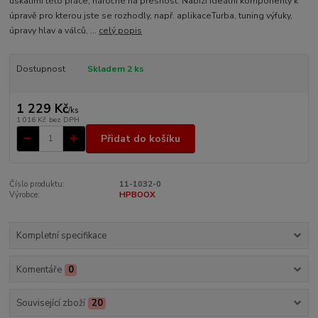
úskalími této práce, náročné na přesnost. Nabízí ideální komponenty k
úpravě pro kterou jste se rozhodly, např. aplikaceTurba, tuning výfuky,
úpravy hlav a válců, ...
celý popis
Dostupnost
Skladem 2 ks
1 229 Kč
/
ks
1 016 Kč
bez DPH
Přidat do košíku
Číslo produktu:
11-1032-0
Výrobce:
HPBOOX
Kompletní specifikace
Komentáře
0
Související zboží
20