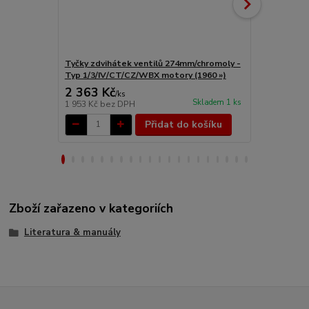
Tyčky zdvihátek ventilů 274mm/chromoly -
Hlava motor
Typ 1/3/IV/CT/CZ/WBX motory (1960 »)
Typ 1/3/CT/
2 363 Kč
9 562 Kč
/
ks
Skladem 1 ks
1 953 Kč
bez DPH
7 902 Kč
bez
Přidat do košíku
Zboží zařazeno v kategoriích
Literatura & manuály